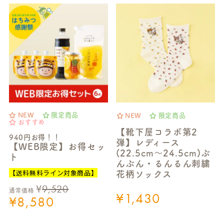
NEW
限定商品
NEW
限定商品
おすすめ
【靴下屋コラボ第2
940円お得！！
弾】レディース
【WEB限定】お得セッ
(22.5cm～24.5cm)ぶ
ト
んぶん・るんるん刺繍
【送料無料ライン対象商品】
花柄ソックス
¥
9,520
通常価格
¥
1,430
¥
8,580