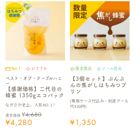
No.1
おすすめ
限定商品
クール商品
ベスト・オブ・テーブルハニ
【3個セット】ぶんぶ
ー
んの焦がしはちみつプ
【感謝価格】二代目の
リン
蜂蜜 1350gエコパック
(専用ケース代込み・別途クール
ながさか史上、人気NO.1！
代330円)
¥
4,680
通常価格
¥
4,280
¥
1,350