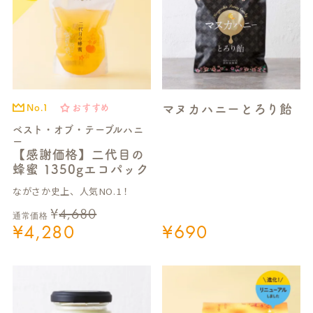
マヌカハニーとろり飴
No.1
おすすめ
ベスト・オブ・テーブルハニ
ー
【感謝価格】二代目の
蜂蜜 1350gエコパック
ながさか史上、人気NO.1！
¥
4,680
通常価格
¥
4,280
¥
690