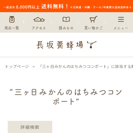
価格
〜
在庫なし商品
商品一覧
アクセス
読みもの
買い物かご
メニュー
在庫なし商品を表示しない
並び順
新着順
登録順
価格が安い順
トップページ
「三ヶ日みかんのはちみつコンポート」に該当する
価格が高い順
優先度順
レビュー順
キーワードヒット順
“三ヶ日みかんのはちみつコン
ポート”
検索
詳細検索