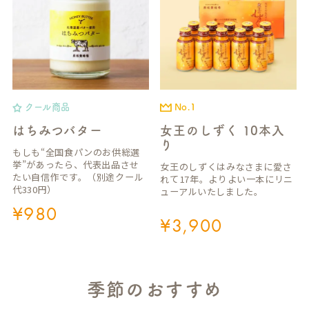
クール商品
No.1
はちみつバター
女王のしずく 10本入
り
もしも“全国食パンのお供総選
挙”があったら、代表出品させ
女王のしずくはみなさまに愛さ
たい自信作です。（別途クール
れて17年。よりよい一本にリニ
代330円）
ューアルいたしました。
¥
980
¥
3,900
季節のおすすめ