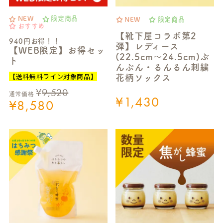
NEW
限定商品
NEW
限定商品
おすすめ
【靴下屋コラボ第2
940円お得！！
弾】レディース
【WEB限定】お得セッ
(22.5cm～24.5cm)ぶ
ト
んぶん・るんるん刺繍
【送料無料ライン対象商品】
花柄ソックス
¥
9,520
通常価格
¥
1,430
¥
8,580