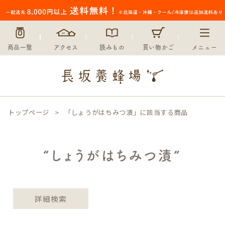
〜
在庫なし商品
在庫なし商品を表示しない
商品一覧
アクセス
読みもの
買い物かご
メニュー
並び順
新着順
登録順
価格が安い順
価格が高い順
トップページ
「しょうがはちみつ漬」に該当する商品
優先度順
レビュー順
キーワードヒット順
“しょうがはちみつ漬”
検索
詳細検索