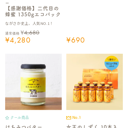
ー
【感謝価格】二代目の
蜂蜜 1350gエコパック
ながさか史上、人気NO.1！
¥
4,680
通常価格
¥
4,280
¥
690
クール商品
No.1
はちみつバター
女王のしずく 10本入