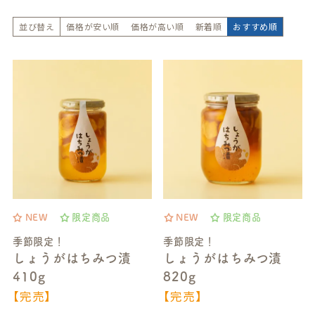
並び替え
価格が安い順
価格が高い順
新着順
おすすめ順
NEW
限定商品
NEW
限定商品
季節限定！
季節限定！
しょうがはちみつ漬
しょうがはちみつ漬
410g
820g
【完売】
【完売】