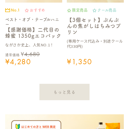
No.1
おすすめ
限定商品
クール商品
ベスト・オブ・テーブルハニ
【3個セット】ぶんぶ
ー
んの焦がしはちみつプ
【感謝価格】二代目の
リン
蜂蜜 1350gエコパック
(専用ケース代込み・別途クール
ながさか史上、人気NO.1！
代330円)
¥
4,680
通常価格
¥
4,280
¥
1,350
もっと見る