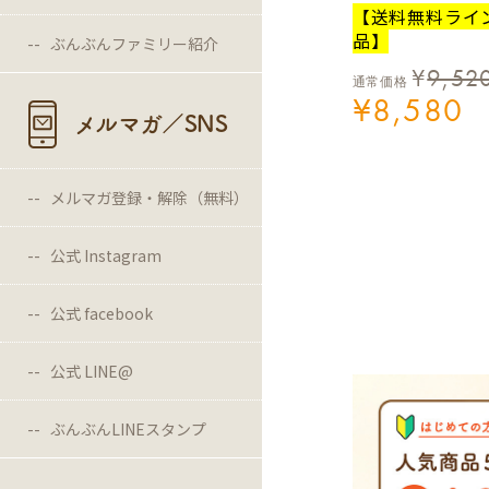
【送料無料ライ
品】
ぶんぶんファミリー紹介
¥
9,52
通常価格
¥
8,580
メルマガ／SNS
メルマガ登録・解除（無料）
公式 Instagram
公式 facebook
公式 LINE@
ぶんぶんLINEスタンプ