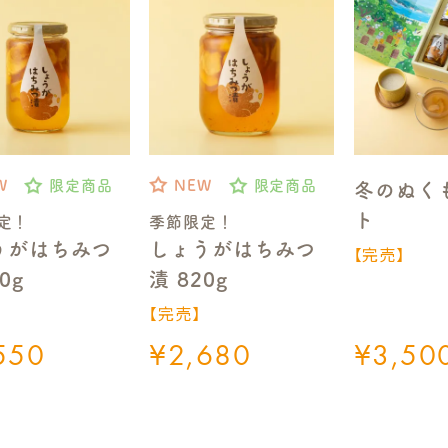
W
限定商品
NEW
限定商品
冬のぬく
ト
定！
季節限定！
うがはちみつ
しょうがはちみつ
【完売】
0g
漬 820g
】
【完売】
550
¥
2,680
¥
3,50