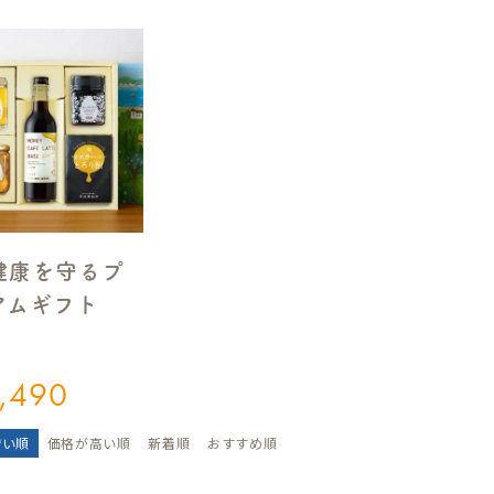
健康を守るプ
アムギフト
】
,490
安い順
価格が高い順
新着順
おすすめ順