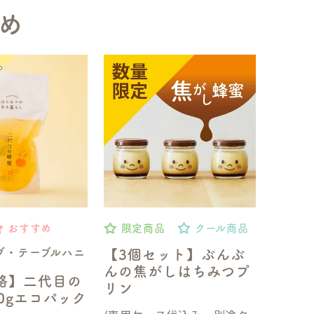
め
おすすめ
限定商品
クール商品
ブ・テーブルハニ
【3個セット】ぶんぶ
んの焦がしはちみつプ
格】二代目の
リン
50gエコパック