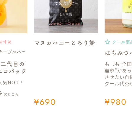
マヌカハニーとろり飴
すすめ
クール商
テーブルハニ
はちみつ
もしも“全
】二代目の
選挙”があ
gエコパック
させたい自
気NO.1！
クール代33
0
のところ
¥
690
¥
980