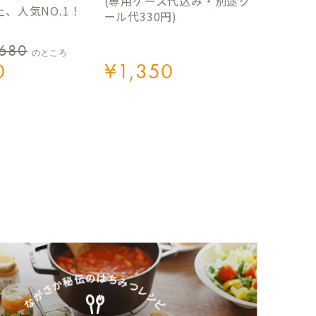
(専用ケース代込み・別途ク
、人気NO.1！
ール代330円)
,680
のところ
0
¥
1,350