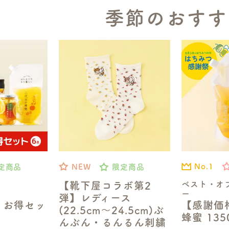
季節のおすす
No.1
定商品
NEW
限定商品
ベスト・オ
【靴下屋コラボ第2
ー
弾】レディース
【感謝価
】お得セッ
(22.5cm～24.5cm)ぶ
蜂蜜 13
んぶん・るんるん刺繍