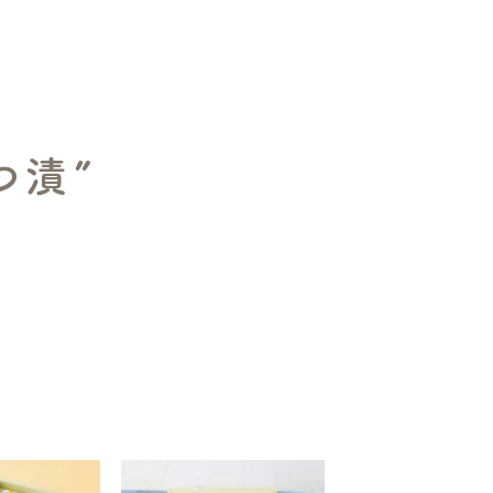
し商品を表示しない
登録順
価格が安い順
価格が高い順
順
レビュー順
キーワードヒット順
つ漬”