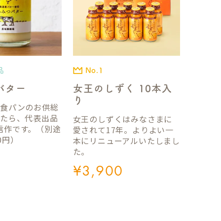
品
No.1
バター
女王のしずく 10本入
り
国食パンのお供総
ったら、代表出品
女王のしずくはみなさまに
信作です。（別途
愛されて17年。よりよい一
0円）
本にリニューアルいたしまし
た。
¥
3,900