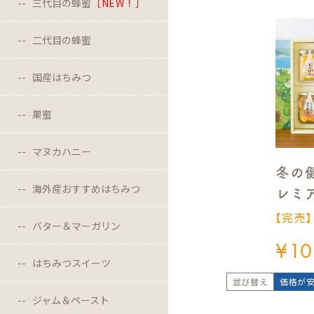
三代目の蜂蜜
［NEW！］
二代目の蜂蜜
国産はちみつ
巣蜜
マヌカハニー
冬の
海外産おすすめはちみつ
レミ
【完売
バター＆マーガリン
¥
10
はちみつスイーツ
並び替え
価格が
ジャム＆ペースト