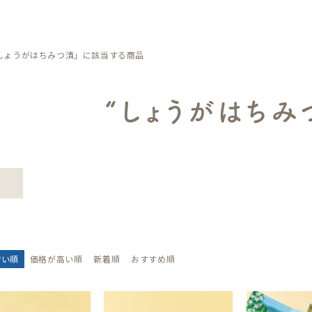
在庫な
並び順
しょうがはちみつ漬」に該当する商品
新着順
〜
優先度
“しょうがはちみ
検索
安い順
価格が高い順
新着順
おすすめ順