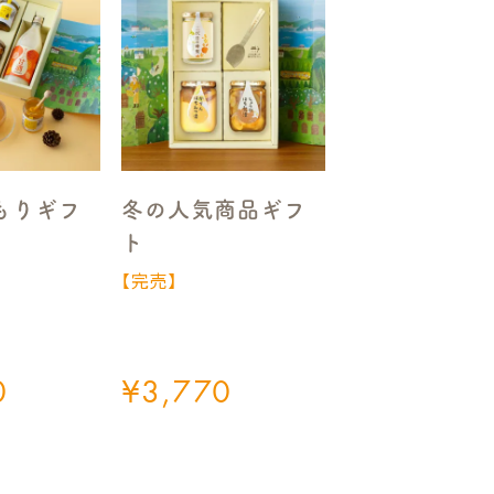
もりギフ
冬の人気商品ギフ
ト
【完売】
0
¥
3,770