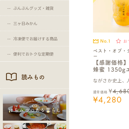
ぶんぶんグッズ・雑貨
三ヶ日みかん
冷凍便でお届けする商品
No.1
お
ベスト・オブ・
便利でおトクな定期便
ー
【感謝価格
蜂蜜 1350
読みもの
ながさか史上、人
¥
4,68
通常価格
¥
4,280