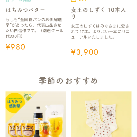
はちみつバター
女王のしずく 10本入
り
もしも“全国食パンのお供総選
挙”があったら、代表出品させ
女王のしずくはみなさまに愛さ
たい自信作です。（別途クール
れて17年。よりよい一本にリニ
代330円）
ューアルいたしました。
¥
980
¥
3,900
季節のおすすめ