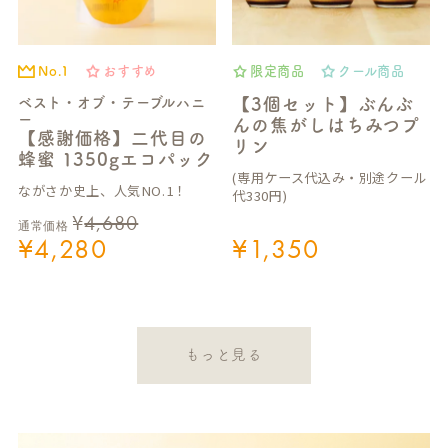
No.1
おすすめ
限定商品
クール商品
ベスト・オブ・テーブルハニ
【3個セット】ぶんぶ
ー
んの焦がしはちみつプ
【感謝価格】二代目の
リン
蜂蜜 1350gエコパック
(専用ケース代込み・別途クール
ながさか史上、人気NO.1！
代330円)
¥
4,680
通常価格
¥
4,280
¥
1,350
もっと見る