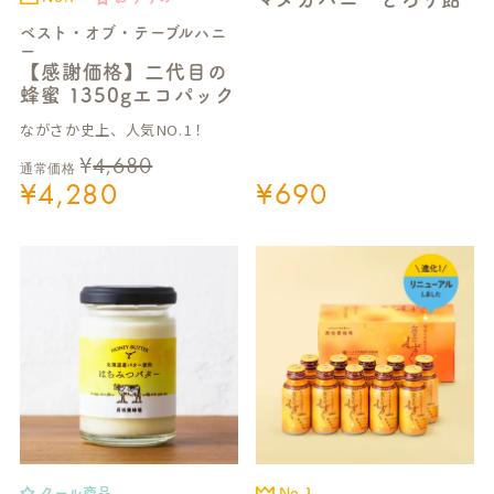
ベスト・オブ・テーブルハニ
ー
【感謝価格】二代目の
蜂蜜 1350gエコパック
ながさか史上、人気NO.1！
¥
4,680
通常価格
¥
4,280
¥
690
クール商品
No.1