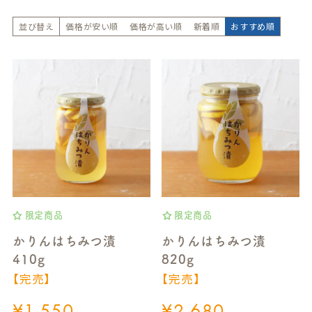
並び替え
価格が安い順
価格が高い順
新着順
おすすめ順
限定商品
限定商品
かりんはちみつ漬
かりんはちみつ漬
410g
820g
【完売】
【完売】
¥
1,550
¥
2,680