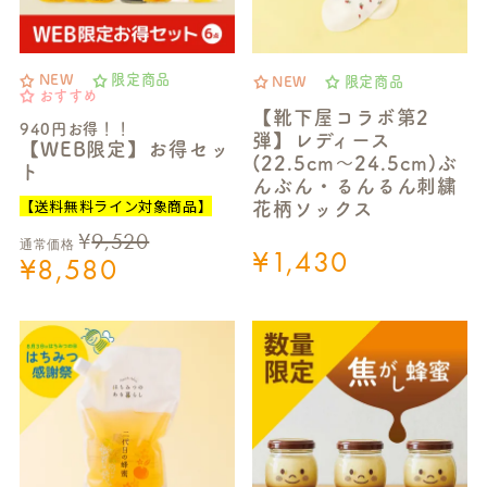
NEW
限定商品
NEW
限定商品
おすすめ
【靴下屋コラボ第2
940円お得！！
弾】レディース
【WEB限定】お得セッ
(22.5cm～24.5cm)ぶ
ト
んぶん・るんるん刺繍
【送料無料ライン対象商品】
花柄ソックス
¥
9,520
通常価格
¥
1,430
¥
8,580