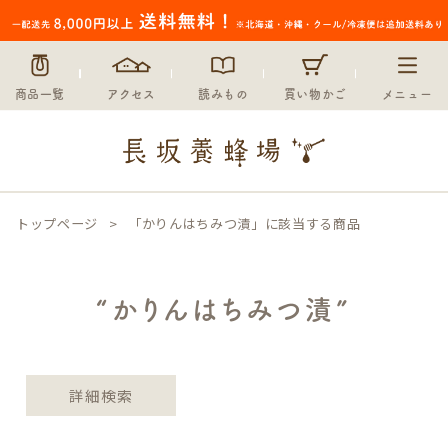
〜
在庫なし商品
在庫なし商品を表示しない
商品一覧
アクセス
読みもの
買い物かご
メニュー
並び順
新着順
登録順
価格が安い順
価格が高い順
トップページ
「かりんはちみつ漬」に該当する商品
優先度順
レビュー順
キーワードヒット順
“かりんはちみつ漬”
検索
詳細検索