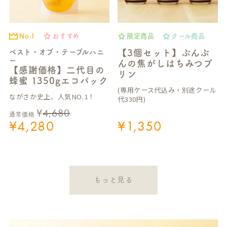
No.1
おすすめ
限定商品
クール商品
ベスト・オブ・テーブルハニ
【3個セット】ぶんぶ
ー
んの焦がしはちみつプ
【感謝価格】二代目の
リン
蜂蜜 1350gエコパック
(専用ケース代込み・別途クール
ながさか史上、人気NO.1！
代330円)
¥
4,680
通常価格
¥
4,280
¥
1,350
もっと見る