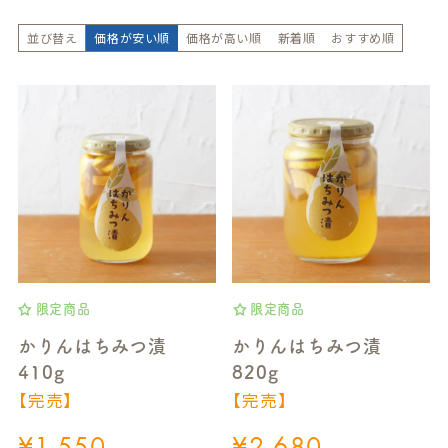
並び替え
価格が安い順
価格が高い順
新着順
おすすめ順
限定商品
限定商品
かりんはちみつ漬
かりんはちみつ漬
410g
820g
【完売】
【完売】
¥
1,550
¥
2,680