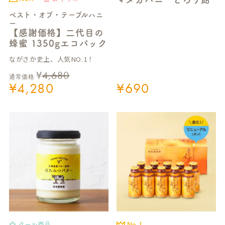
ベスト・オブ・テーブルハニ
ー
【感謝価格】二代目の
蜂蜜 1350gエコパック
ながさか史上、人気NO.1！
¥
4,680
通常価格
¥
4,280
¥
690
クール商品
No.1