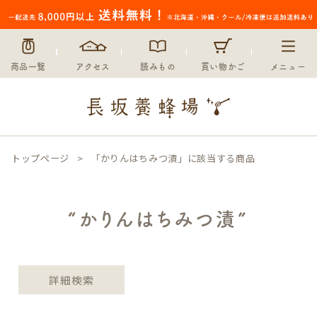
〜
在庫なし商品
在庫なし商品を表示しない
商品一覧
アクセス
読みもの
買い物かご
メニュー
並び順
新着順
登録順
価格が安い順
価格が高い順
トップページ
「かりんはちみつ漬」に該当する商品
優先度順
レビュー順
キーワードヒット順
“かりんはちみつ漬”
検索
詳細検索