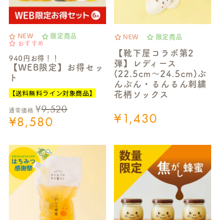
NEW
限定商品
NEW
限定商品
おすすめ
【靴下屋コラボ第2
940円お得！！
弾】レディース
【WEB限定】お得セッ
(22.5cm～24.5cm)ぶ
ト
んぶん・るんるん刺繍
【送料無料ライン対象商品】
花柄ソックス
¥
9,520
通常価格
¥
1,430
¥
8,580