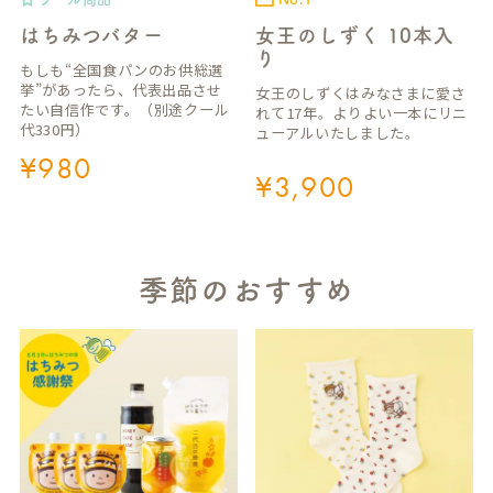
はちみつバター
女王のしずく 10本入
り
もしも“全国食パンのお供総選
挙”があったら、代表出品させ
女王のしずくはみなさまに愛さ
たい自信作です。（別途クール
れて17年。よりよい一本にリニ
代330円）
ューアルいたしました。
¥
980
¥
3,900
季節のおすすめ