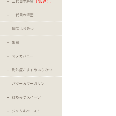
三代目の蜂蜜
［NEW！］
二代目の蜂蜜
国産はちみつ
巣蜜
マヌカハニー
海外産おすすめはちみつ
バター＆マーガリン
はちみつスイーツ
ジャム＆ペースト