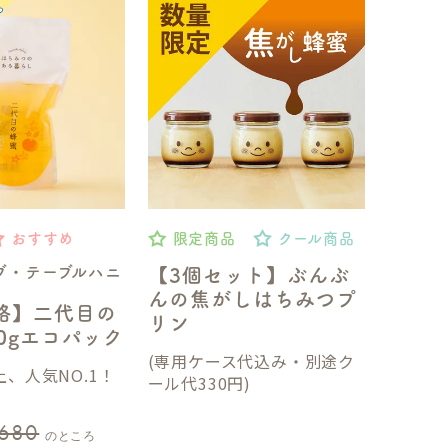
おすすめ
限定商品
クール商品
ブ・テーブルハニ
【3個セット】ぶんぶ
んの焦がしはちみつプ
格】二代目の
リン
50gエコパック
(専用ケース代込み・別途ク
、人気NO.1！
ール代330円)
,680
のところ