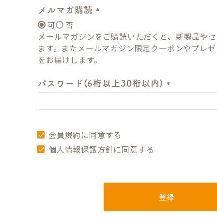
メルマガ購読
可
否
(
メールマガジンをご購読いただくと、新製品やセ
必
ます。またメールマガジン限定クーポンやプレゼ
須
をお届けします。
)
パスワード(6桁以上30桁以内)
(
必
須
会員規約
に同意する
)
個人情報保護方針
に同意する
登録