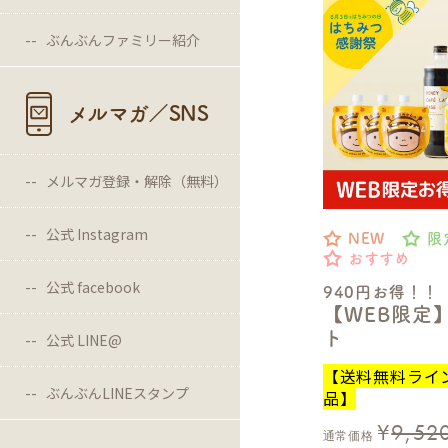
ぶんぶんファミリー紹介
メルマガ／SNS
メルマガ登録・解除（無料）
公式 Instagram
NEW
限
おすすめ
公式 facebook
940円お得！！
【WEB限定
ト
公式 LINE@
【送料無料ライ
ぶんぶんLINEスタンプ
品】
¥
9,52
通常価格