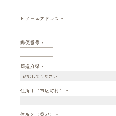
)
(
必
須
Ｅメールアドレス
)
(
必
須
郵便番号
)
(
必
須
都道府県
)
(
必
須
住所１（市区町村）
)
(
必
須
住所２（番地）