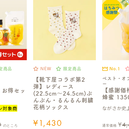
No.1
定商品
NEW
限定商品
ベスト・オ
【靴下屋コラボ第2
ー
弾】レディース
【感謝価
】お得セッ
(22.5cm～24.5cm)ぶ
蜂蜜 13
んぶん・るんるん刺繍
花柄ソックス
ながさか史上
ン対象商
¥
1,430
0
¥
4
のところ
通常価格