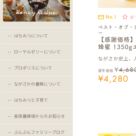
No.1
お
ベスト・オブ・
ー
はちみつについて
【感謝価格
蜂蜜 1350
ローヤルゼリーについて
ながさか史上、人
プロポリスについて
¥
4,68
通常価格
¥
4,280
ながさかの養蜂について
はちみつと子育て
長坂養蜂場からのお知らせ
ぶんぶんファミリーブログ