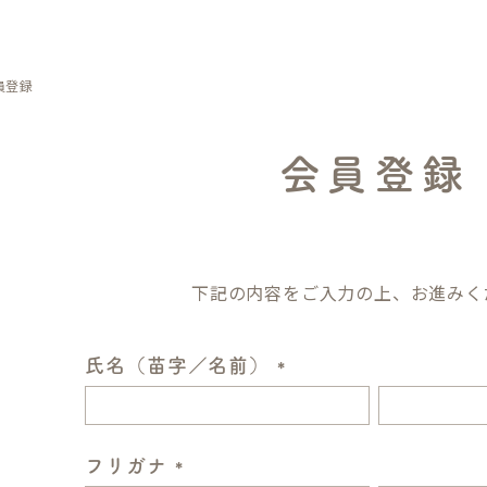
員登録
会員登録
下記の内容をご入力の上、お進みく
氏名（苗字／名前）
(
必
須
フリガナ