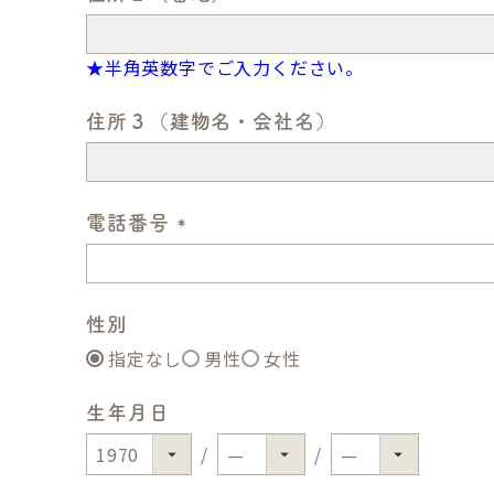
)
(
必
★半角英数字でご入力ください。
須
)
住所３（建物名・会社名）
電話番号
(
必
須
性別
)
指定なし
男性
女性
生年月日