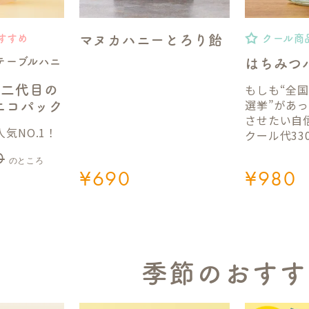
マヌカハニーとろり飴
すすめ
クール商
テーブルハニ
はちみつ
もしも“全
】二代目の
選挙”があ
gエコパック
させたい自
気NO.1！
クール代33
0
のところ
¥
690
¥
980
季節のおすす