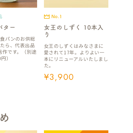
品
No.1
バター
女王のしずく 10本入
り
国食パンのお供総
ったら、代表出品
女王のしずくはみなさまに
信作です。（別途
愛されて17年。よりよい一
0円）
本にリニューアルいたしまし
た。
¥
3,900
め