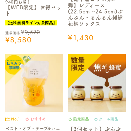
940円お得！！
弾】レディース
【WEB限定】お得セッ
(22.5cm～24.5cm)ぶ
ト
んぶん・るんるん刺繍
【送料無料ライン対象商品】
花柄ソックス
¥
9,520
通常価格
¥
1,430
¥
8,580
No.1
おすすめ
限定商品
クール商品
ベスト・オブ・テーブルハニ
【3個セット】ぶんぶ