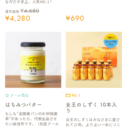
ながさか史上、人気NO.1！
¥
4,680
通常価格
¥
4,280
¥
690
クール商品
No.1
はちみつバター
女王のしずく 10本入
り
もしも“全国食パンのお供総選
挙”があったら、代表出品させ
女王のしずくはみなさまに愛さ
たい自信作です。（別途クール
れて17年。よりよい一本にリニ