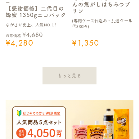
ー
んの焦がしはちみつプ
【感謝価格】二代目の
リン
蜂蜜 1350gエコパック
(専用ケース代込み・別途クール
ながさか史上、人気NO.1！
代330円)
¥
4,680
通常価格
¥
4,280
¥
1,350
もっと見る