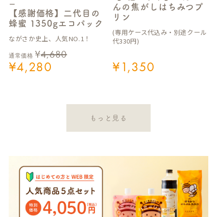
ー
んの焦がしはちみつプ
【感謝価格】二代目の
リン
蜂蜜 1350gエコパック
(専用ケース代込み・別途クール
ながさか史上、人気NO.1！
代330円)
¥
4,680
通常価格
¥
4,280
¥
1,350
もっと見る