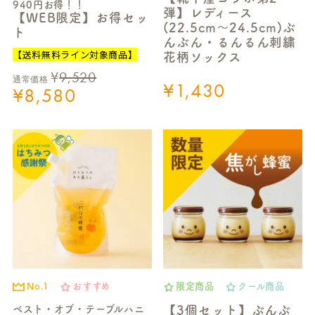
940円お得！！
弾】レディース
【WEB限定】お得セッ
(22.5cm～24.5cm)ぶ
ト
んぶん・るんるん刺繍
【送料無料ライン対象商品】
花柄ソックス
¥
9,520
通常価格
¥
1,430
¥
8,580
No.1
おすすめ
限定商品
クール商品
ベスト・オブ・テーブルハニ
【3個セット】ぶんぶ