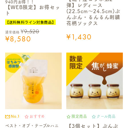
940円お得！！
弾】レディース
【WEB限定】お得セッ
(22.5cm～24.5cm)ぶ
ト
んぶん・るんるん刺繍
【送料無料ライン対象商品】
花柄ソックス
¥
9,520
通常価格
¥
1,430
¥
8,580
No.1
おすすめ
限定商品
クール商品
ベスト・オブ・テーブルハニ
【3個セット】ぶんぶ