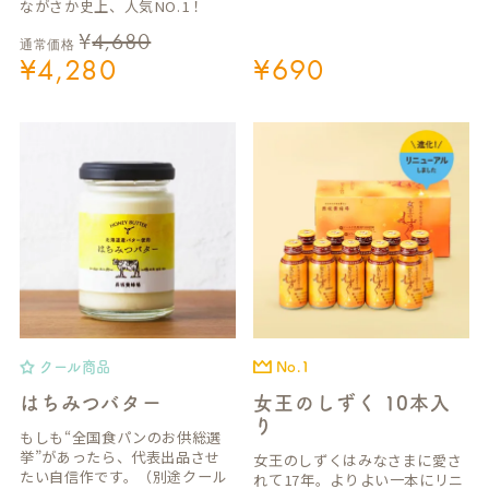
ながさか史上、人気NO.1！
¥
4,680
通常価格
¥
4,280
¥
690
クール商品
No.1
はちみつバター
女王のしずく 10本入
り
もしも“全国食パンのお供総選
挙”があったら、代表出品させ
女王のしずくはみなさまに愛さ
たい自信作です。（別途クール
れて17年。よりよい一本にリニ