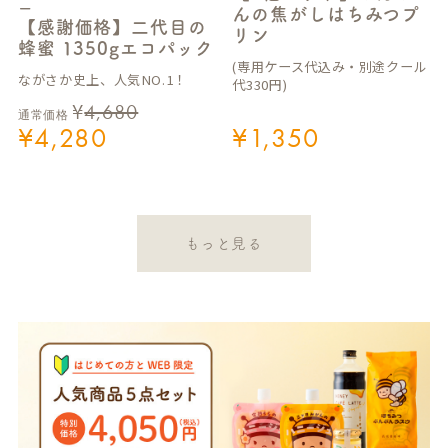
ー
んの焦がしはちみつプ
【感謝価格】二代目の
リン
蜂蜜 1350gエコパック
(専用ケース代込み・別途クール
ながさか史上、人気NO.1！
代330円)
¥
4,680
通常価格
¥
4,280
¥
1,350
もっと見る