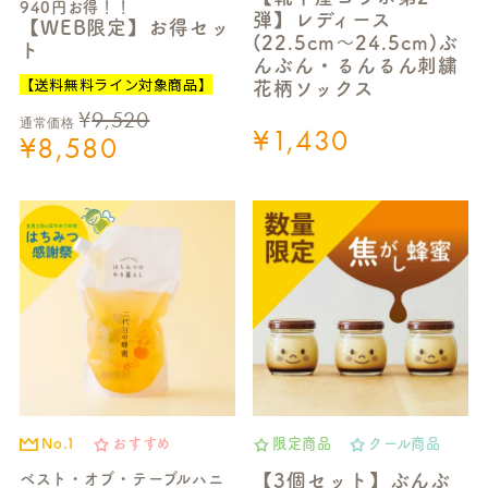
940円お得！！
弾】レディース
【WEB限定】お得セッ
(22.5cm～24.5cm)ぶ
ト
んぶん・るんるん刺繍
【送料無料ライン対象商品】
花柄ソックス
¥
9,520
通常価格
¥
1,430
¥
8,580
No.1
おすすめ
限定商品
クール商品
ベスト・オブ・テーブルハニ
【3個セット】ぶんぶ