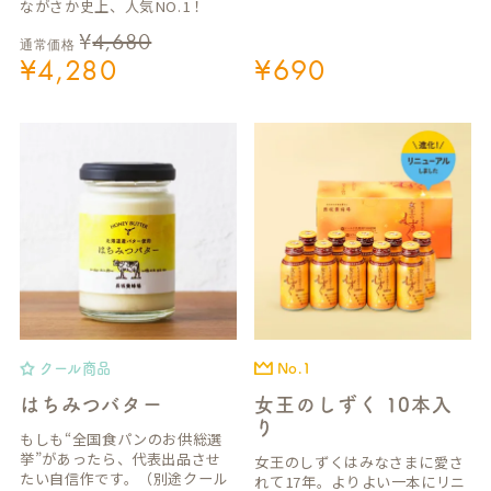
ながさか史上、人気NO.1！
¥
4,680
通常価格
¥
4,280
¥
690
クール商品
No.1
はちみつバター
女王のしずく 10本入
り
もしも“全国食パンのお供総選
挙”があったら、代表出品させ
女王のしずくはみなさまに愛さ
たい自信作です。（別途クール
れて17年。よりよい一本にリニ