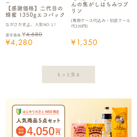
ー
んの焦がしはちみつプ
【感謝価格】二代目の
リン
蜂蜜 1350gエコパック
(専用ケース代込み・別途クール
ながさか史上、人気NO.1！
代330円)
¥
4,680
通常価格
¥
4,280
¥
1,350
もっと見る