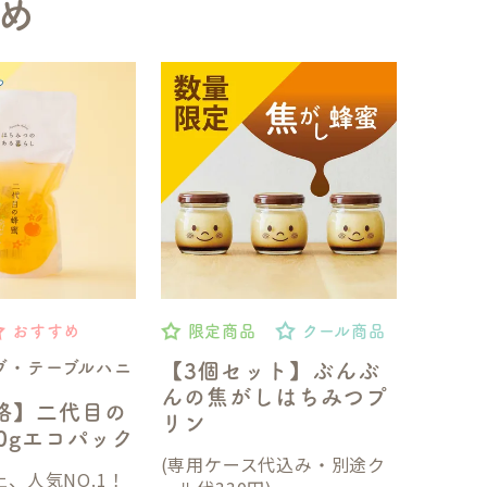
め
おすすめ
限定商品
クール商品
ブ・テーブルハニ
【3個セット】ぶんぶ
んの焦がしはちみつプ
格】二代目の
リン
50gエコパック
(専用ケース代込み・別途ク
、人気NO.1！