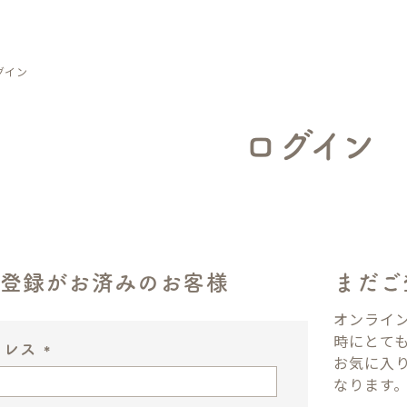
グイン
ログイン
ン登録がお済みのお客様
まだご
オンライ
時にとて
ドレス
お気に入
(
なります
必