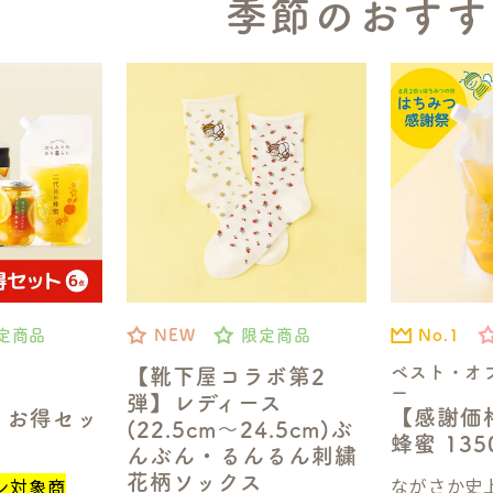
季節のおすす
No.1
定商品
NEW
限定商品
ベスト・オ
【靴下屋コラボ第2
ー
弾】レディース
【感謝価
】お得セッ
(22.5cm～24.5cm)ぶ
蜂蜜 13
んぶん・るんるん刺繍
花柄ソックス
ながさか史上
ン対象商