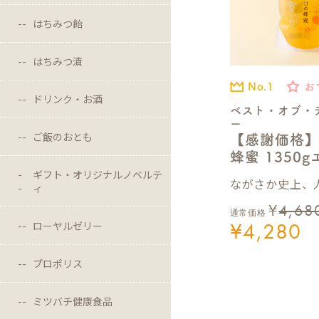
はちみつ飴
はちみつ漬
No.1
お
ドリンク・お酒
ベスト・オブ・
ー
ご飯のおとも
【感謝価格
蜂蜜 1350
ギフト・オリジナルノベルテ
ながさか史上、人
ィ
¥
4,68
通常価格
¥
4,280
ローヤルゼリー
プロポリス
ミツバチ健康食品