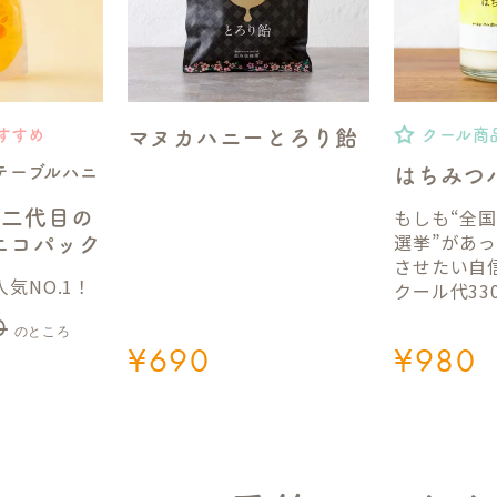
マヌカハニーとろり飴
すすめ
クール商
テーブルハニ
はちみつ
もしも“全
】二代目の
選挙”があ
gエコパック
させたい自
気NO.1！
クール代33
0
のところ
¥
690
¥
980