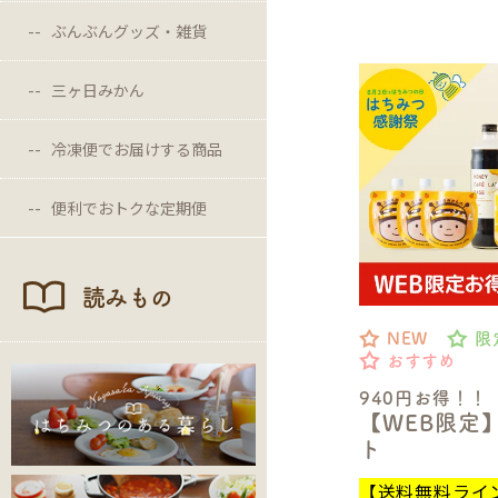
ぶんぶんグッズ・雑貨
三ヶ日みかん
冷凍便でお届けする商品
便利でおトクな定期便
読みもの
NEW
限
おすすめ
940円お得！！
【WEB限定
ト
【送料無料ライ