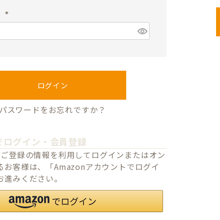
須
ド
)
(
必
須
)
ログイン
パスワードをお忘れですか？
でログイン・会員登録
o.jpにご登録の情報を利用してログインまたはオン
お客様は、「Amazonアカウントでログイ
お進みください。