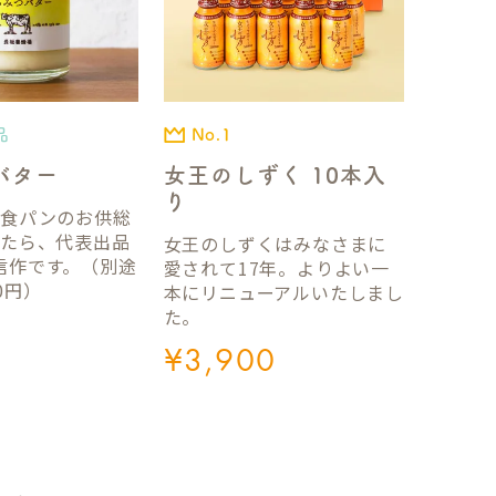
品
No.1
バター
女王のしずく 10本入
り
国食パンのお供総
ったら、代表出品
女王のしずくはみなさまに
信作です。（別途
愛されて17年。よりよい一
0円）
本にリニューアルいたしまし
た。
¥
3,900