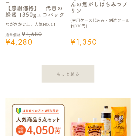
ー
んの焦がしはちみつプ
【感謝価格】二代目の
リン
蜂蜜 1350gエコパック
(専用ケース代込み・別途クール
ながさか史上、人気NO.1！
代330円)
¥
4,680
通常価格
¥
4,280
¥
1,350
もっと見る