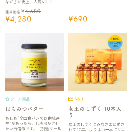
ながさか史上、人気NO.1！
¥
4,680
通常価格
¥
4,280
¥
690
クール商品
No.1
はちみつバター
女王のしずく 10本入
り
もしも“全国食パンのお供総選
挙”があったら、代表出品させ
女王のしずくはみなさまに愛さ
たい自信作です。（別途クール
れて17年。よりよい一本にリニ