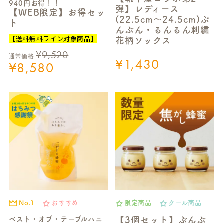
940円お得！！
弾】レディース
【WEB限定】お得セッ
(22.5cm～24.5cm)ぶ
ト
んぶん・るんるん刺繍
【送料無料ライン対象商品】
花柄ソックス
¥
9,520
通常価格
¥
1,430
¥
8,580
No.1
おすすめ
限定商品
クール商品
ベスト・オブ・テーブルハニ
【3個セット】ぶんぶ