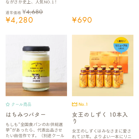
ながさか史上、人気NO.1！
¥
4,680
通常価格
¥
4,280
¥
690
クール商品
No.1
はちみつバター
女王のしずく 10本入
り
もしも“全国食パンのお供総選
挙”があったら、代表出品させ
女王のしずくはみなさまに愛さ
たい自信作です。（別途クール
れて17年。よりよい一本にリニ