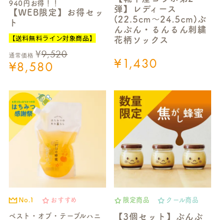
940円お得！！
弾】レディース
【WEB限定】お得セッ
(22.5cm～24.5cm)ぶ
ト
んぶん・るんるん刺繍
【送料無料ライン対象商品】
花柄ソックス
¥
9,520
通常価格
¥
1,430
¥
8,580
No.1
おすすめ
限定商品
クール商品
ベスト・オブ・テーブルハニ
【3個セット】ぶんぶ