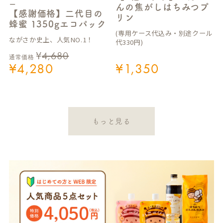
ー
んの焦がしはちみつプ
【感謝価格】二代目の
リン
蜂蜜 1350gエコパック
(専用ケース代込み・別途クール
ながさか史上、人気NO.1！
代330円)
¥
4,680
通常価格
¥
4,280
¥
1,350
もっと見る