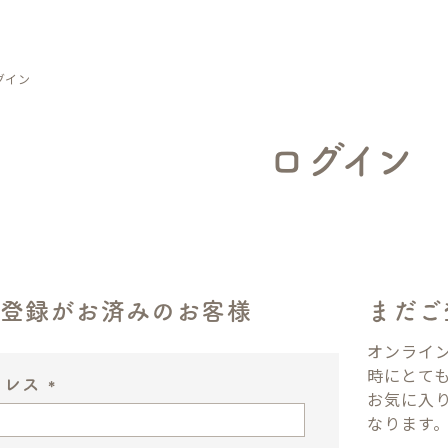
グイン
ログイン
ン登録がお済みのお客様
まだご
オンライ
時にとて
ドレス
お気に入
(
なります
必