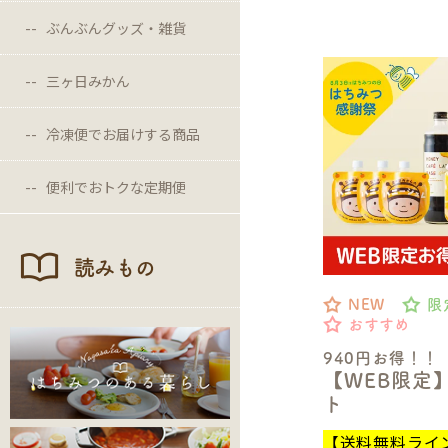
ぶんぶんグッズ・雑貨
三ヶ日みかん
冷凍便でお届けする商品
便利でおトクな定期便
読みもの
NEW
限
おすすめ
940円お得！！
【WEB限定
ト
【送料無料ライ