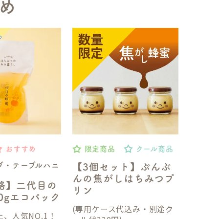
め
おすすめ
限定商品
クール商品
ブ・テーブルハニ
【3個セット】ぶんぶ
んの焦がしはちみつプ
格】二代目の
リン
50gエコパック
(専用ケース代込み・別途ク
、人気NO.1！