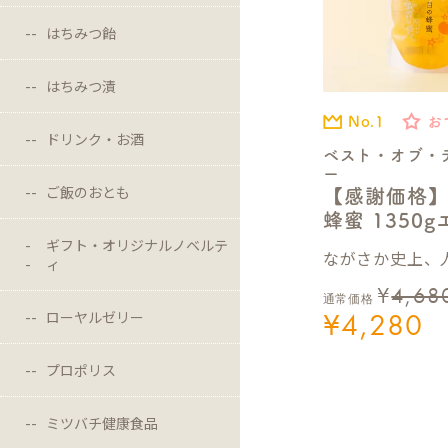
はちみつ飴
はちみつ漬
No.1
お
ドリンク・お酒
ベスト・オブ・
ー
ご飯のおとも
【感謝価格
蜂蜜 1350
ギフト・オリジナルノベルテ
ながさか史上、人
ィ
¥
4,68
通常価格
¥
4,280
ローヤルゼリー
プロポリス
ミツバチ健康食品