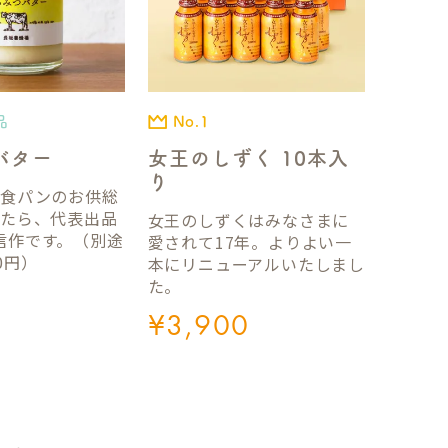
品
No.1
バター
女王のしずく 10本入
り
国食パンのお供総
ったら、代表出品
女王のしずくはみなさまに
信作です。（別途
愛されて17年。よりよい一
0円）
本にリニューアルいたしまし
た。
¥
3,900