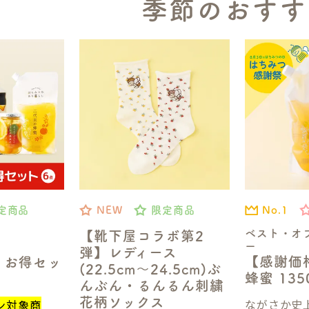
季節のおすす
No.1
定商品
NEW
限定商品
ベスト・オ
【靴下屋コラボ第2
ー
弾】レディース
【感謝価
】お得セッ
(22.5cm～24.5cm)ぶ
蜂蜜 13
んぶん・るんるん刺繍
花柄ソックス
ながさか史上
ン対象商