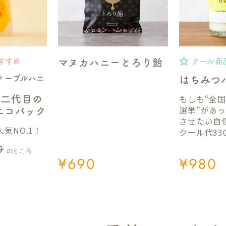
マヌカハニーとろり飴
すすめ
クール商
テーブルハニ
はちみつ
もしも“全
】二代目の
選挙”があ
gエコパック
させたい自
気NO.1！
クール代33
0
のところ
¥
690
¥
980