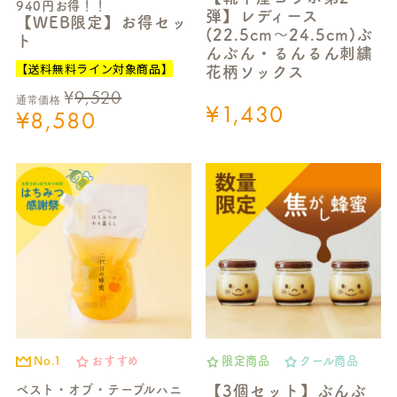
940円お得！！
弾】レディース
【WEB限定】お得セッ
(22.5cm～24.5cm)ぶ
ト
んぶん・るんるん刺繍
【送料無料ライン対象商品】
花柄ソックス
¥
9,520
通常価格
¥
1,430
¥
8,580
No.1
おすすめ
限定商品
クール商品
ベスト・オブ・テーブルハニ
【3個セット】ぶんぶ