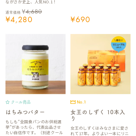
ながさか史上、人気NO.1！
¥
4,680
通常価格
¥
4,280
¥
690
クール商品
No.1
はちみつバター
女王のしずく 10本入
り
もしも“全国食パンのお供総選
挙”があったら、代表出品させ
女王のしずくはみなさまに愛さ
たい自信作です。（別途クール
れて17年。よりよい一本にリニ