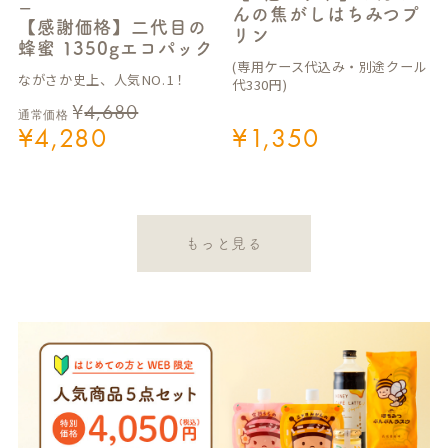
ー
んの焦がしはちみつプ
【感謝価格】二代目の
リン
蜂蜜 1350gエコパック
(専用ケース代込み・別途クール
ながさか史上、人気NO.1！
代330円)
¥
4,680
通常価格
¥
4,280
¥
1,350
もっと見る