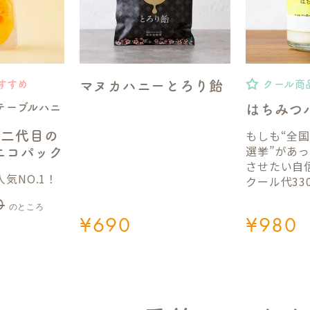
マヌカハニーとろり飴
すすめ
クール商
テーブルハニ
はちみつ
もしも“全
】二代目の
選挙”があ
gエコパック
させたい自
気NO.1！
クール代33
0
のところ
¥
690
¥
980