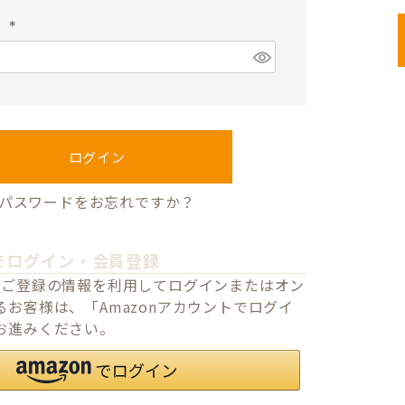
須
ド
)
(
必
須
)
ログイン
パスワードをお忘れですか？
でログイン・会員登録
o.jpにご登録の情報を利用してログインまたはオン
お客様は、「Amazonアカウントでログイ
お進みください。