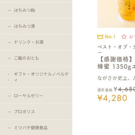
はちみつ飴
はちみつ漬
No.1
お
ドリンク・お酒
ベスト・オブ・
ー
ご飯のおとも
【感謝価格
蜂蜜 1350
ギフト・オリジナルノベルテ
ながさか史上、人
ィ
¥
4,68
通常価格
¥
4,280
ローヤルゼリー
プロポリス
ミツバチ健康食品