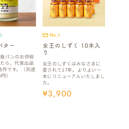
品
No.1
バター
女王のしずく 10本入
り
国食パンのお供総
ったら、代表出品
女王のしずくはみなさまに
信作です。（別途
愛されて17年。よりよい一
0円）
本にリニューアルいたしまし
た。
¥
3,900