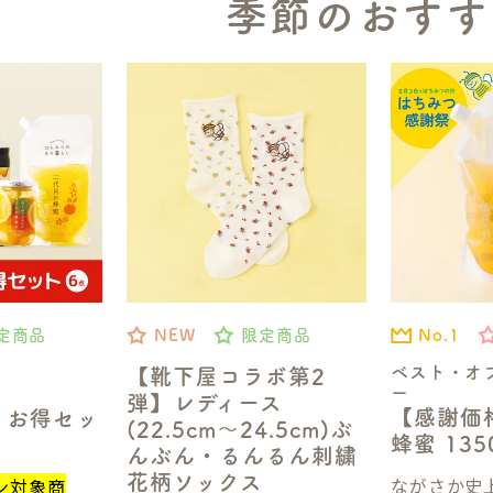
季節のおすす
No.1
定商品
NEW
限定商品
ベスト・オ
【靴下屋コラボ第2
ー
弾】レディース
【感謝価
】お得セッ
(22.5cm～24.5cm)ぶ
蜂蜜 13
んぶん・るんるん刺繍
花柄ソックス
ながさか史上
ン対象商