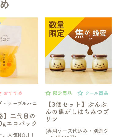
め
おすすめ
限定商品
クール商品
ブ・テーブルハニ
【3個セット】ぶんぶ
んの焦がしはちみつプ
格】二代目の
リン
50gエコパック
(専用ケース代込み・別途ク
、人気NO.1！