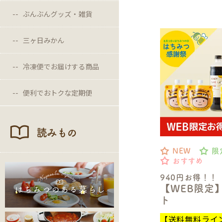
ぶんぶんグッズ・雑貨
三ヶ日みかん
冷凍便でお届けする商品
便利でおトクな定期便
読みもの
NEW
限
おすすめ
940円お得！！
【WEB限定
ト
【送料無料ライ