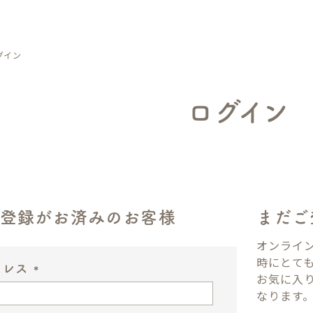
グイン
ログイン
ン登録がお済みのお客様
まだご
オンライ
時にとて
ドレス
お気に入
(
なります
必