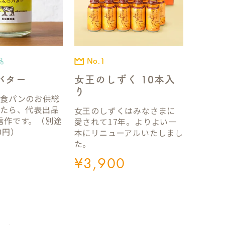
品
No.1
バター
女王のしずく 10本入
り
国食パンのお供総
ったら、代表出品
女王のしずくはみなさまに
信作です。（別途
愛されて17年。よりよい一
0円）
本にリニューアルいたしまし
た。
¥
3,900