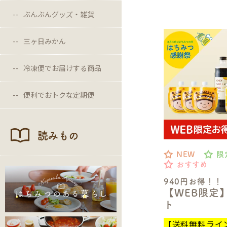
ぶんぶんグッズ・雑貨
三ヶ日みかん
冷凍便でお届けする商品
便利でおトクな定期便
読みもの
NEW
限
おすすめ
940円お得！！
【WEB限定
ト
【送料無料ライ