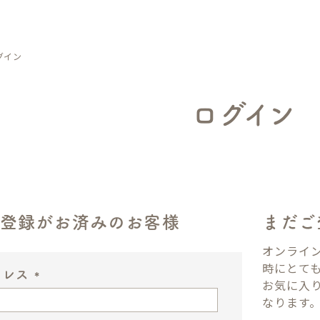
グイン
ログイン
ン登録がお済みのお客様
まだご
オンライ
時にとて
ドレス
お気に入
(
なります
必