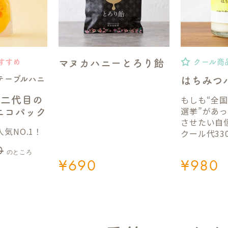
マヌカハニーとろり飴
すすめ
クール商
テーブルハニ
はちみつ
もしも“全
】二代目の
選挙”があ
gエコパック
させたい自
気NO.1！
クール代33
0
のところ
¥
690
¥
980