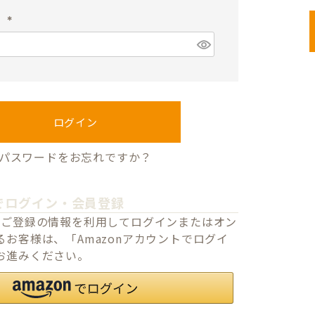
須
ド
)
(
必
須
)
ログイン
パスワードをお忘れですか？
でログイン・会員登録
o.jpにご登録の情報を利用してログインまたはオン
お客様は、「Amazonアカウントでログイ
お進みください。