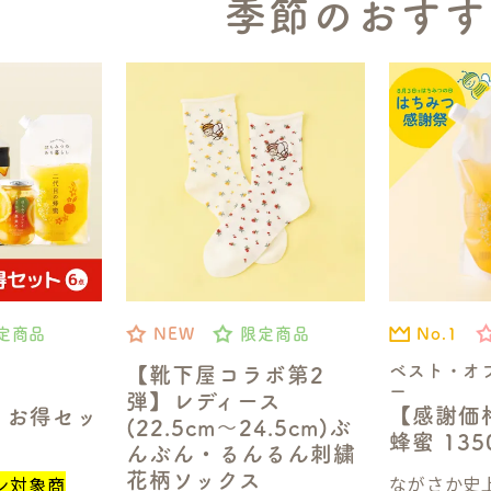
季節のおすす
No.1
定商品
NEW
限定商品
ベスト・オ
【靴下屋コラボ第2
ー
弾】レディース
【感謝価
】お得セッ
(22.5cm～24.5cm)ぶ
蜂蜜 13
んぶん・るんるん刺繍
花柄ソックス
ながさか史上
ン対象商