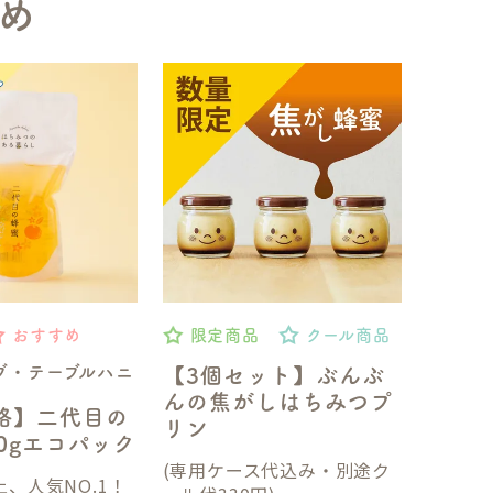
め
おすすめ
限定商品
クール商品
ブ・テーブルハニ
【3個セット】ぶんぶ
んの焦がしはちみつプ
格】二代目の
リン
50gエコパック
(専用ケース代込み・別途ク
、人気NO.1！