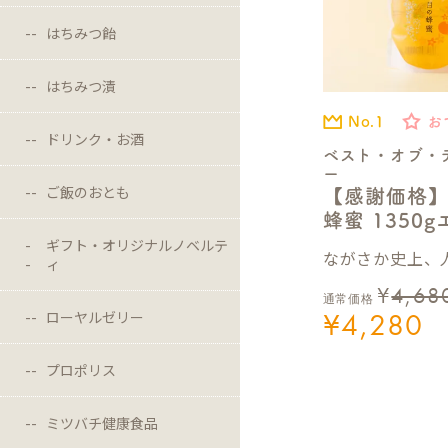
はちみつ飴
はちみつ漬
No.1
お
ドリンク・お酒
ベスト・オブ・
ー
ご飯のおとも
【感謝価格
蜂蜜 1350
ギフト・オリジナルノベルテ
ながさか史上、人
ィ
¥
4,68
通常価格
¥
4,280
ローヤルゼリー
プロポリス
ミツバチ健康食品