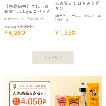
ー
んの焦がしはちみつプ
【感謝価格】二代目の
リン
蜂蜜 1350gエコパック
(専用ケース代込み・別途クール
ながさか史上、人気NO.1！
代330円)
¥
4,680
通常価格
¥
4,280
¥
1,350
もっと見る