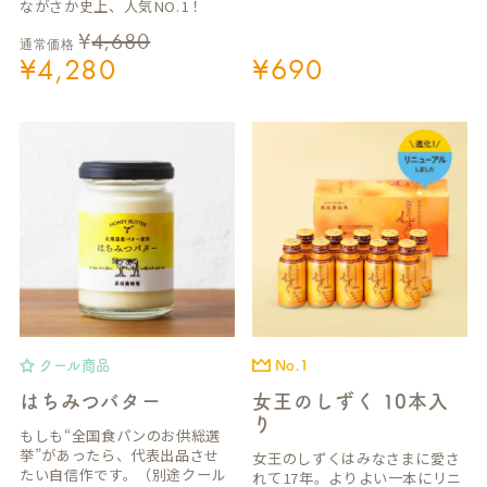
ながさか史上、人気NO.1！
¥
4,680
通常価格
¥
4,280
¥
690
クール商品
No.1
はちみつバター
女王のしずく 10本入
り
もしも“全国食パンのお供総選
挙”があったら、代表出品させ
女王のしずくはみなさまに愛さ
たい自信作です。（別途クール
れて17年。よりよい一本にリニ