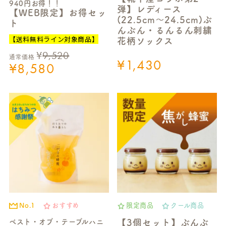
940円お得！！
弾】レディース
【WEB限定】お得セッ
(22.5cm～24.5cm)ぶ
ト
んぶん・るんるん刺繍
【送料無料ライン対象商品】
花柄ソックス
¥
9,520
通常価格
¥
1,430
¥
8,580
No.1
おすすめ
限定商品
クール商品
ベスト・オブ・テーブルハニ
【3個セット】ぶんぶ