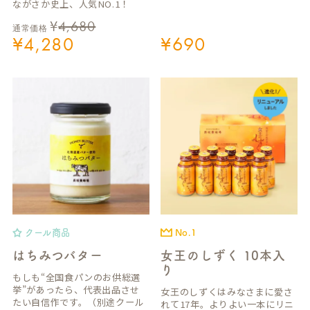
ながさか史上、人気NO.1！
¥
4,680
通常価格
¥
4,280
¥
690
クール商品
No.1
はちみつバター
女王のしずく 10本入
り
もしも“全国食パンのお供総選
挙”があったら、代表出品させ
女王のしずくはみなさまに愛さ
たい自信作です。（別途クール
れて17年。よりよい一本にリニ