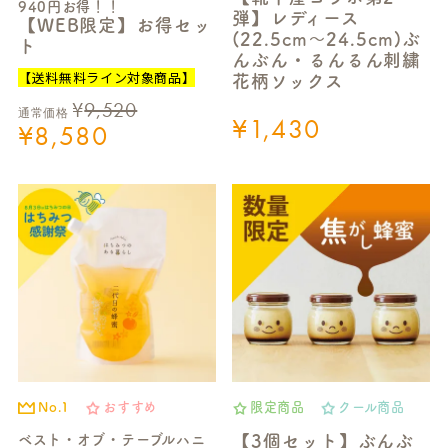
940円お得！！
弾】レディース
【WEB限定】お得セッ
(22.5cm～24.5cm)ぶ
ト
んぶん・るんるん刺繍
【送料無料ライン対象商品】
花柄ソックス
¥
9,520
通常価格
¥
1,430
¥
8,580
No.1
おすすめ
限定商品
クール商品
ベスト・オブ・テーブルハニ
【3個セット】ぶんぶ