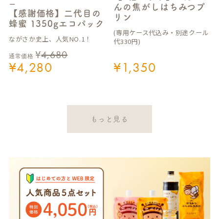
ー
んの焦がしはちみつプ
【感謝価格】二代目の
リン
蜂蜜 1350gエコパック
(専用ケース代込み・別途クール
ながさか史上、人気NO.1！
代330円)
¥
4,680
通常価格
¥
4,280
¥
1,350
もっと見る