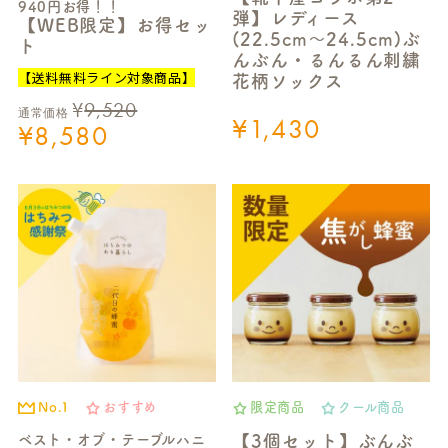
940円お得！！
弾】レディース
【WEB限定】お得セッ
(22.5cm～24.5cm)ぶ
ト
んぶん・るんるん刺繍
【送料無料ライン対象商品】
花柄ソックス
¥
9,520
通常価格
¥
1,430
¥
8,580
No.1
おすすめ
限定商品
クール商品
ベスト・オブ・テーブルハニ
【3個セット】ぶんぶ