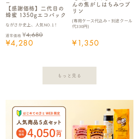
ー
んの焦がしはちみつプ
【感謝価格】二代目の
リン
蜂蜜 1350gエコパック
(専用ケース代込み・別途クール
ながさか史上、人気NO.1！
代330円)
¥
4,680
通常価格
¥
4,280
¥
1,350
もっと見る