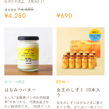
ながさか史上、人気NO.1！
¥
4,680
通常価格
¥
4,280
¥
690
クール商品
No.1
はちみつバター
女王のしずく 10本入
り
もしも“全国食パンのお供総選
挙”があったら、代表出品させ
女王のしずくはみなさまに愛さ
たい自信作です。（別途クール
れて17年。よりよい一本にリニ