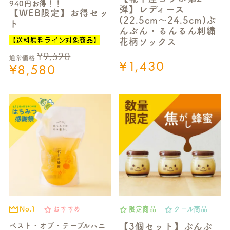
940円お得！！
弾】レディース
【WEB限定】お得セッ
(22.5cm～24.5cm)ぶ
ト
んぶん・るんるん刺繍
【送料無料ライン対象商品】
花柄ソックス
¥
9,520
通常価格
¥
1,430
¥
8,580
No.1
おすすめ
限定商品
クール商品
ベスト・オブ・テーブルハニ
【3個セット】ぶんぶ