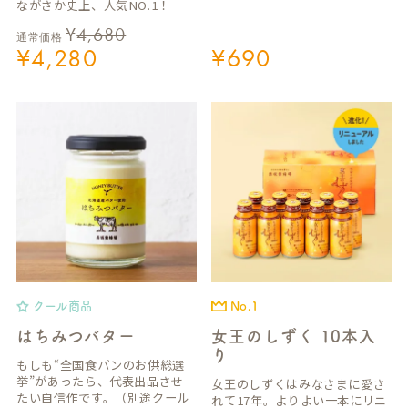
ながさか史上、人気NO.1！
¥
4,680
通常価格
¥
4,280
¥
690
クール商品
No.1
はちみつバター
女王のしずく 10本入
り
もしも“全国食パンのお供総選
挙”があったら、代表出品させ
女王のしずくはみなさまに愛さ
たい自信作です。（別途クール
れて17年。よりよい一本にリニ