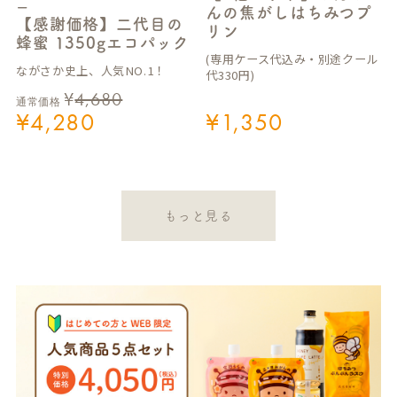
ー
んの焦がしはちみつプ
【感謝価格】二代目の
リン
蜂蜜 1350gエコパック
(専用ケース代込み・別途クール
ながさか史上、人気NO.1！
代330円)
¥
4,680
通常価格
¥
4,280
¥
1,350
もっと見る