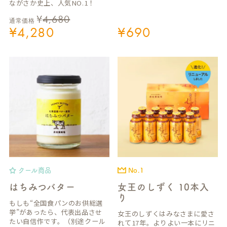
ながさか史上、人気NO.1！
¥
4,680
通常価格
¥
4,280
¥
690
クール商品
No.1
はちみつバター
女王のしずく 10本入
り
もしも“全国食パンのお供総選
挙”があったら、代表出品させ
女王のしずくはみなさまに愛さ
たい自信作です。（別途クール
れて17年。よりよい一本にリニ