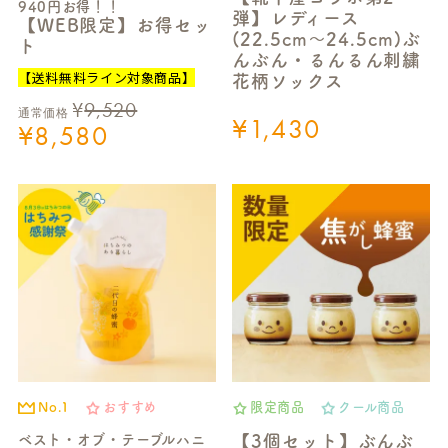
940円お得！！
弾】レディース
【WEB限定】お得セッ
(22.5cm～24.5cm)ぶ
ト
んぶん・るんるん刺繍
【送料無料ライン対象商品】
花柄ソックス
¥
9,520
通常価格
¥
1,430
¥
8,580
No.1
おすすめ
限定商品
クール商品
ベスト・オブ・テーブルハニ
【3個セット】ぶんぶ