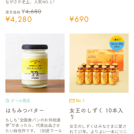
ながさか史上、人気NO.1！
¥
4,680
通常価格
¥
4,280
¥
690
クール商品
No.1
はちみつバター
女王のしずく 10本入
り
もしも“全国食パンのお供総選
挙”があったら、代表出品させ
女王のしずくはみなさまに愛さ
たい自信作です。（別途クール
れて17年。よりよい一本にリニ