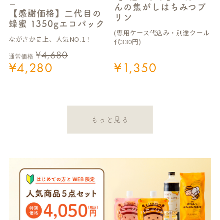
ー
んの焦がしはちみつプ
【感謝価格】二代目の
リン
蜂蜜 1350gエコパック
(専用ケース代込み・別途クール
ながさか史上、人気NO.1！
代330円)
¥
4,680
通常価格
¥
4,280
¥
1,350
もっと見る