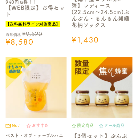
940円お得！！
弾】レディース
【WEB限定】お得セッ
(22.5cm～24.5cm)ぶ
ト
んぶん・るんるん刺繍
【送料無料ライン対象商品】
花柄ソックス
¥
9,520
通常価格
¥
1,430
¥
8,580
No.1
おすすめ
限定商品
クール商品
ベスト・オブ・テーブルハニ
【3個セット】ぶんぶ