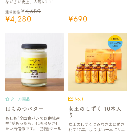
ながさか史上、人気NO.1！
¥
4,680
通常価格
¥
4,280
¥
690
クール商品
No.1
はちみつバター
女王のしずく 10本入
り
もしも“全国食パンのお供総選
挙”があったら、代表出品させ
女王のしずくはみなさまに愛さ
たい自信作です。（別途クール
れて17年。よりよい一本にリニ