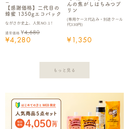
ー
んの焦がしはちみつプ
【感謝価格】二代目の
リン
蜂蜜 1350gエコパック
(専用ケース代込み・別途クール
ながさか史上、人気NO.1！
代330円)
¥
4,680
通常価格
¥
4,280
¥
1,350
もっと見る