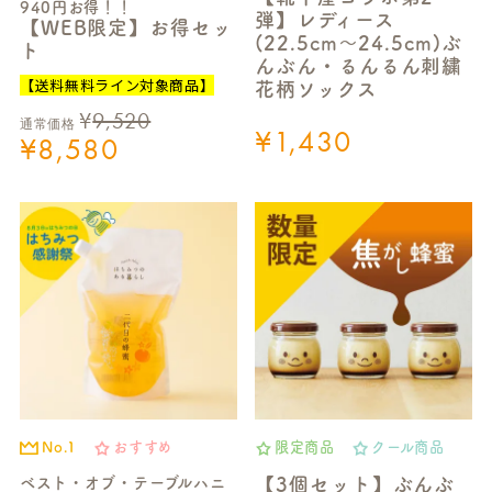
940円お得！！
弾】レディース
【WEB限定】お得セッ
(22.5cm～24.5cm)ぶ
ト
んぶん・るんるん刺繍
【送料無料ライン対象商品】
花柄ソックス
¥
9,520
通常価格
¥
1,430
¥
8,580
No.1
おすすめ
限定商品
クール商品
ベスト・オブ・テーブルハニ
【3個セット】ぶんぶ