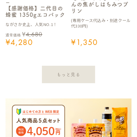
ー
んの焦がしはちみつプ
【感謝価格】二代目の
リン
蜂蜜 1350gエコパック
(専用ケース代込み・別途クール
ながさか史上、人気NO.1！
代330円)
¥
4,680
通常価格
¥
4,280
¥
1,350
もっと見る