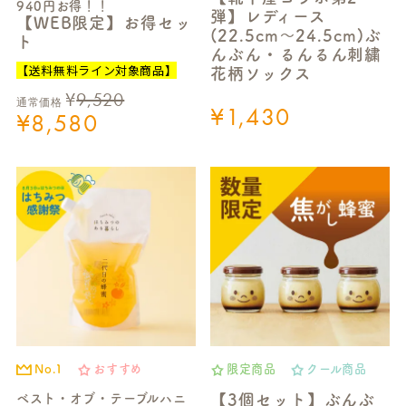
940円お得！！
弾】レディース
【WEB限定】お得セッ
(22.5cm～24.5cm)ぶ
ト
んぶん・るんるん刺繍
【送料無料ライン対象商品】
花柄ソックス
¥
9,520
通常価格
¥
1,430
¥
8,580
No.1
おすすめ
限定商品
クール商品
ベスト・オブ・テーブルハニ
【3個セット】ぶんぶ