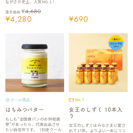
ながさか史上、人気NO.1！
¥
4,680
通常価格
¥
4,280
¥
690
クール商品
No.1
はちみつバター
女王のしずく 10本入
り
もしも“全国食パンのお供総選
挙”があったら、代表出品させ
女王のしずくはみなさまに愛さ
たい自信作です。（別途クール
れて17年。よりよい一本にリニ