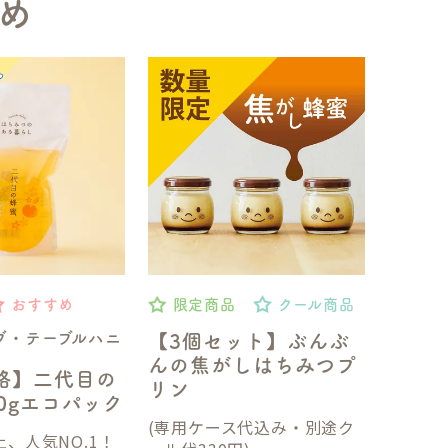
め
おすすめ
限定商品
クール商品
ブ・テーブルハニ
【3個セット】ぶんぶ
んの焦がしはちみつプ
格】二代目の
リン
50gエコパック
(専用ケース代込み・別途ク
、人気NO.1！