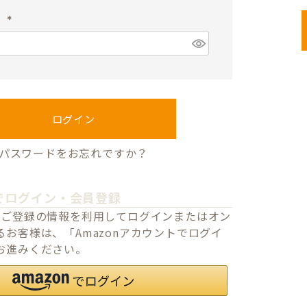
須
ド
)
(
必
須
)
ログイン
パスワードをお忘れですか？
でログイン・会員登録
o.jpにご登録の情報を利用してログインまたはオン
お客様は、「Amazonアカウントでログイ
お進みください。