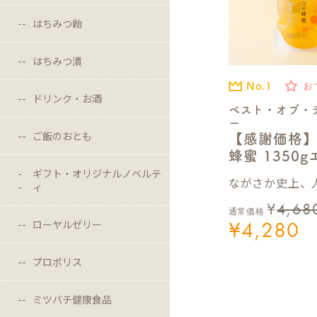
はちみつ飴
はちみつ漬
No.1
お
ドリンク・お酒
ベスト・オブ・
ー
ご飯のおとも
【感謝価格
蜂蜜 1350
ギフト・オリジナルノベルテ
ながさか史上、人
ィ
¥
4,68
通常価格
¥
4,280
ローヤルゼリー
プロポリス
ミツバチ健康食品