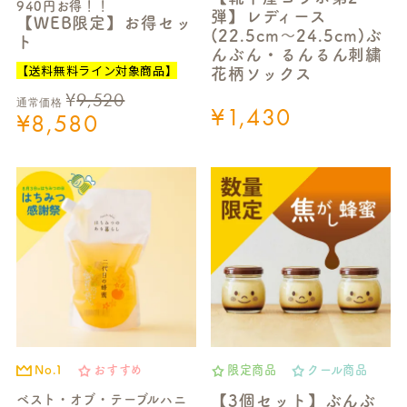
940円お得！！
弾】レディース
【WEB限定】お得セッ
(22.5cm～24.5cm)ぶ
ト
んぶん・るんるん刺繍
【送料無料ライン対象商品】
花柄ソックス
¥
9,520
通常価格
¥
1,430
¥
8,580
No.1
おすすめ
限定商品
クール商品
ベスト・オブ・テーブルハニ
【3個セット】ぶんぶ