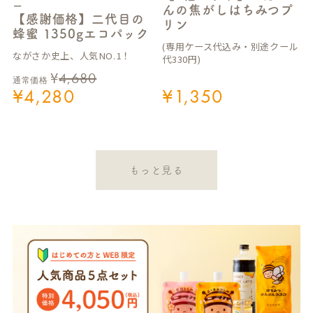
ー
んの焦がしはちみつプ
【感謝価格】二代目の
リン
蜂蜜 1350gエコパック
(専用ケース代込み・別途クール
ながさか史上、人気NO.1！
代330円)
¥
4,680
通常価格
¥
4,280
¥
1,350
もっと見る