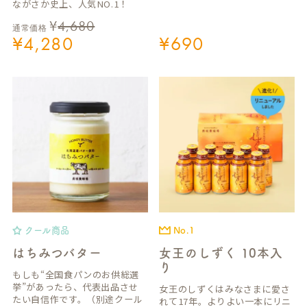
ながさか史上、人気NO.1！
¥
4,680
通常価格
¥
4,280
¥
690
クール商品
No.1
はちみつバター
女王のしずく 10本入
り
もしも“全国食パンのお供総選
挙”があったら、代表出品させ
女王のしずくはみなさまに愛さ
たい自信作です。（別途クール
れて17年。よりよい一本にリニ