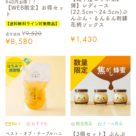
940円お得！！
弾】レディース
【WEB限定】お得セッ
(22.5cm～24.5cm)ぶ
ト
んぶん・るんるん刺繍
【送料無料ライン対象商品】
花柄ソックス
¥
9,520
通常価格
¥
1,430
¥
8,580
No.1
おすすめ
限定商品
クール商品
ベスト・オブ・テーブルハニ
【3個セット】ぶんぶ