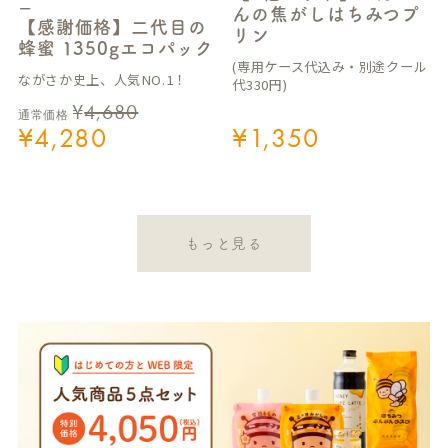
ー
んの焦がしはちみつプ
【感謝価格】二代目の
リン
蜂蜜 1350gエコパック
(専用ケース代込み・別途クール
ながさか史上、人気NO.1！
代330円)
¥
4,680
通常価格
¥
4,280
¥
1,350
もっと見る