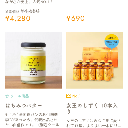
ながさか史上、人気NO.1！
¥
4,680
通常価格
¥
4,280
¥
690
クール商品
No.1
はちみつバター
女王のしずく 10本入
り
もしも“全国食パンのお供総選
挙”があったら、代表出品させ
女王のしずくはみなさまに愛さ
たい自信作です。（別途クール
れて17年。よりよい一本にリニ