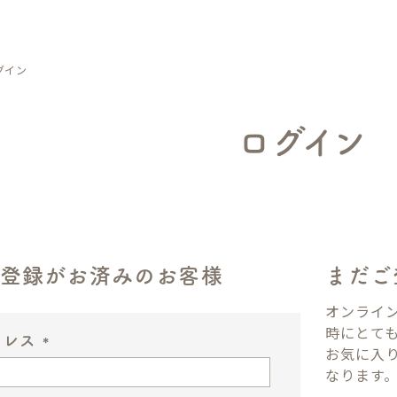
グイン
ログイン
ン登録がお済みのお客様
まだご
オンライ
時にとて
ドレス
お気に入
(
なります
必