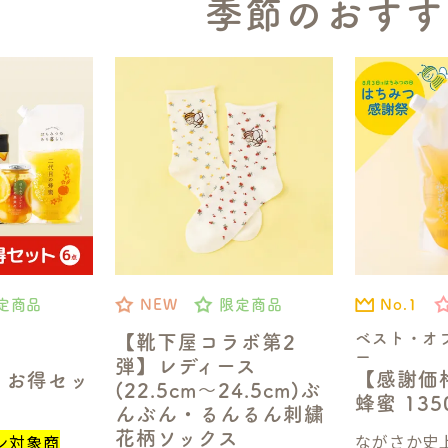
季節のおすす
No.1
定商品
NEW
限定商品
ベスト・オ
【靴下屋コラボ第2
ー
弾】レディース
【感謝価
】お得セッ
(22.5cm～24.5cm)ぶ
蜂蜜 13
んぶん・るんるん刺繍
花柄ソックス
ながさか史上
ン対象商