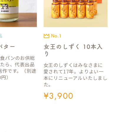
品
No.1
バター
女王のしずく 10本入
り
国食パンのお供総
ったら、代表出品
女王のしずくはみなさまに
信作です。（別途
愛されて17年。よりよい一
0円）
本にリニューアルいたしまし
た。
¥
3,900