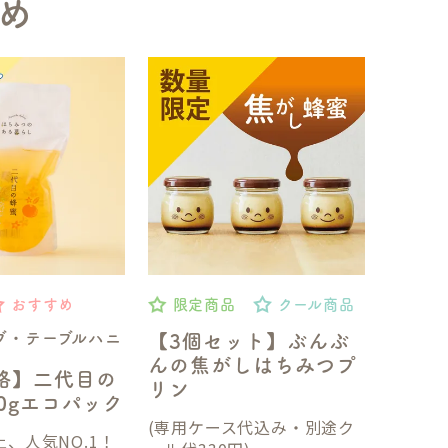
め
おすすめ
限定商品
クール商品
ブ・テーブルハニ
【3個セット】ぶんぶ
んの焦がしはちみつプ
格】二代目の
リン
50gエコパック
(専用ケース代込み・別途ク
、人気NO.1！