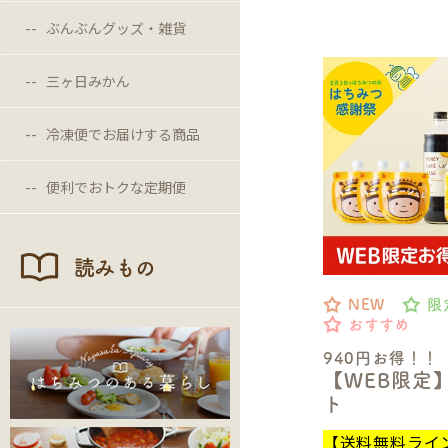
ぶんぶんグッズ・雑貨
三ヶ日みかん
冷凍便でお届けする商品
便利でおトクな定期便
読みもの
NEW
限
おすすめ
940円お得！！
【WEB限定
ト
【送料無料ライ