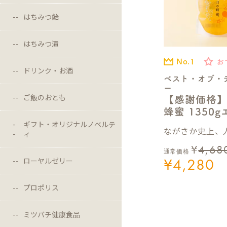
はちみつ飴
はちみつ漬
No.1
お
ドリンク・お酒
ベスト・オブ・
ー
ご飯のおとも
【感謝価格
蜂蜜 1350
ギフト・オリジナルノベルテ
ながさか史上、人
ィ
¥
4,68
通常価格
¥
4,280
ローヤルゼリー
プロポリス
ミツバチ健康食品