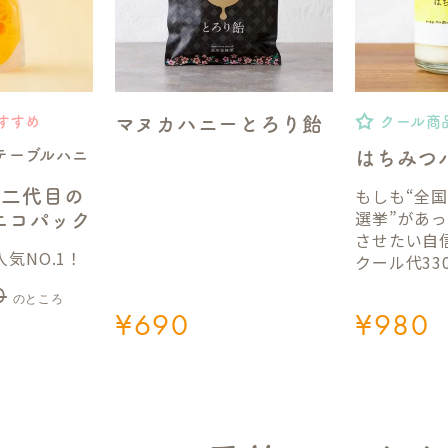
マヌカハニーとろり飴
すすめ
クール商
テーブルハニ
はちみつ
もしも“全
】二代目の
選挙”があ
gエコパック
させたい自
気NO.1！
クール代33
0
のところ
¥
690
¥
980