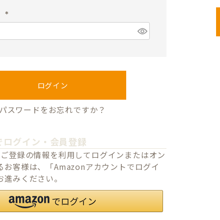
須
ド
)
(
必
須
)
ログイン
パスワードをお忘れですか？
でログイン・会員登録
o.jpにご登録の情報を利用してログインまたはオン
お客様は、「Amazonアカウントでログイ
お進みください。