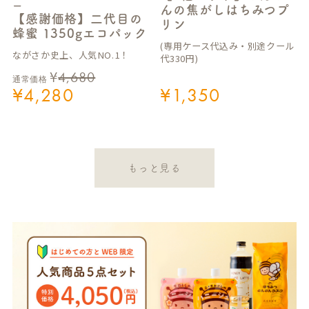
ー
んの焦がしはちみつプ
【感謝価格】二代目の
リン
蜂蜜 1350gエコパック
(専用ケース代込み・別途クール
ながさか史上、人気NO.1！
代330円)
¥
4,680
通常価格
¥
4,280
¥
1,350
もっと見る