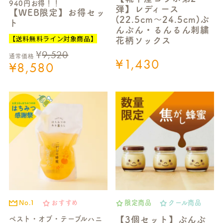
940円お得！！
弾】レディース
【WEB限定】お得セッ
(22.5cm～24.5cm)ぶ
ト
んぶん・るんるん刺繍
【送料無料ライン対象商品】
花柄ソックス
¥
9,520
通常価格
¥
1,430
¥
8,580
No.1
おすすめ
限定商品
クール商品
ベスト・オブ・テーブルハニ
【3個セット】ぶんぶ