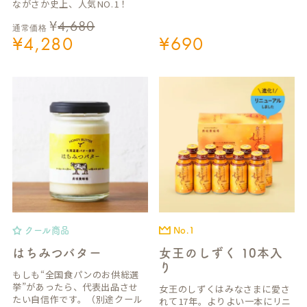
ながさか史上、人気NO.1！
¥
4,680
通常価格
¥
4,280
¥
690
クール商品
No.1
はちみつバター
女王のしずく 10本入
り
もしも“全国食パンのお供総選
挙”があったら、代表出品させ
女王のしずくはみなさまに愛さ
たい自信作です。（別途クール
れて17年。よりよい一本にリニ