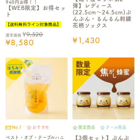
940円お得！！
弾】レディース
【WEB限定】お得セッ
(22.5cm～24.5cm)ぶ
ト
んぶん・るんるん刺繍
【送料無料ライン対象商品】
花柄ソックス
¥
9,520
通常価格
¥
1,430
¥
8,580
No.1
おすすめ
限定商品
クール商品
ベスト・オブ・テーブルハニ
【3個セット】ぶんぶ