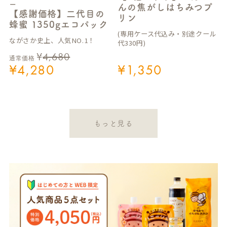
ー
んの焦がしはちみつプ
【感謝価格】二代目の
リン
蜂蜜 1350gエコパック
(専用ケース代込み・別途クール
ながさか史上、人気NO.1！
代330円)
¥
4,680
通常価格
¥
4,280
¥
1,350
もっと見る