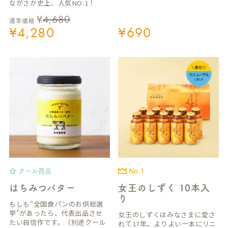
ながさか史上、人気NO.1！
¥
4,680
通常価格
¥
4,280
¥
690
クール商品
No.1
はちみつバター
女王のしずく 10本入
り
もしも“全国食パンのお供総選
挙”があったら、代表出品させ
女王のしずくはみなさまに愛さ
たい自信作です。（別途クール
れて17年。よりよい一本にリニ