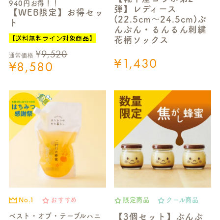
940円お得！！
弾】レディース
【WEB限定】お得セッ
(22.5cm～24.5cm)ぶ
ト
んぶん・るんるん刺繍
【送料無料ライン対象商品】
花柄ソックス
¥
9,520
通常価格
¥
1,430
¥
8,580
No.1
おすすめ
限定商品
クール商品
ベスト・オブ・テーブルハニ
【3個セット】ぶんぶ