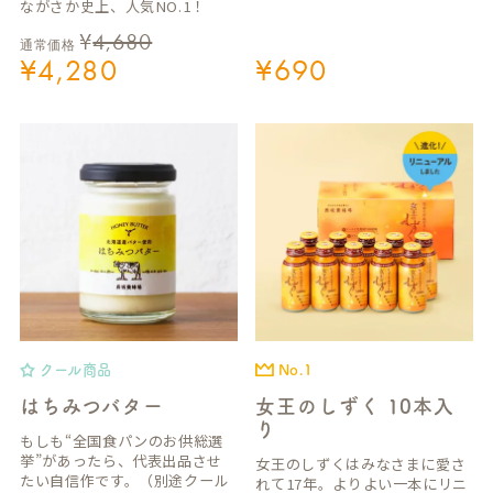
ながさか史上、人気NO.1！
¥
4,680
通常価格
¥
4,280
¥
690
クール商品
No.1
はちみつバター
女王のしずく 10本入
り
もしも“全国食パンのお供総選
挙”があったら、代表出品させ
女王のしずくはみなさまに愛さ
たい自信作です。（別途クール
れて17年。よりよい一本にリニ