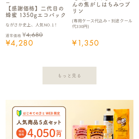
ー
んの焦がしはちみつプ
【感謝価格】二代目の
リン
蜂蜜 1350gエコパック
(専用ケース代込み・別途クール
ながさか史上、人気NO.1！
代330円)
¥
4,680
通常価格
¥
4,280
¥
1,350
もっと見る