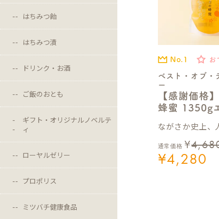
はちみつ飴
はちみつ漬
No.1
お
ドリンク・お酒
ベスト・オブ・
ー
ご飯のおとも
【感謝価格
蜂蜜 1350
ギフト・オリジナルノベルテ
ながさか史上、人
ィ
¥
4,68
通常価格
¥
4,280
ローヤルゼリー
プロポリス
ミツバチ健康食品