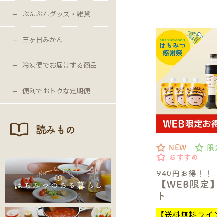
ぶんぶんグッズ・雑貨
三ヶ日みかん
冷凍便でお届けする商品
便利でおトクな定期便
読みもの
NEW
限
おすすめ
940円お得！！
【WEB限定
ト
【送料無料ライ