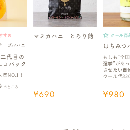
マヌカハニーとろり飴
すすめ
クール商
テーブルハニ
はちみつ
もしも“全
】二代目の
選挙”があ
gエコパック
させたい自
気NO.1！
クール代33
0
のところ
¥
690
¥
980