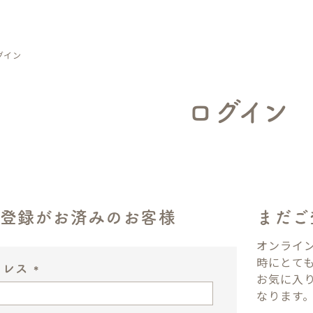
グイン
ログイン
ン登録がお済みのお客様
まだご
オンライ
時にとて
ドレス
お気に入
(
なります
必