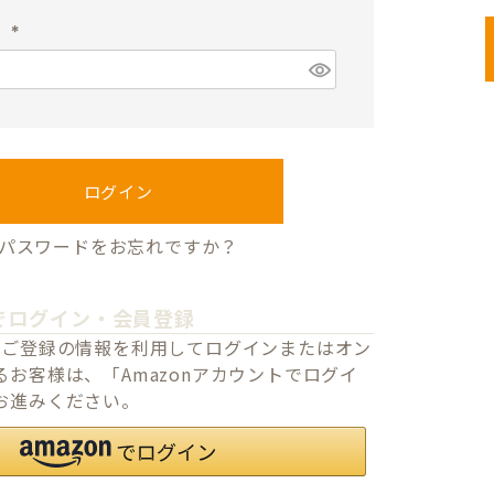
須
ド
)
(
必
須
)
ログイン
パスワードをお忘れですか？
でログイン・会員登録
o.jpにご登録の情報を利用してログインまたはオン
お客様は、「Amazonアカウントでログイ
お進みください。