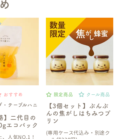
め
おすすめ
限定商品
クール商品
ブ・テーブルハニ
【3個セット】ぶんぶ
んの焦がしはちみつプ
格】二代目の
リン
50gエコパック
(専用ケース代込み・別途ク
、人気NO.1！