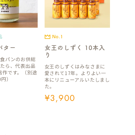
品
No.1
バター
女王のしずく 10本入
り
国食パンのお供総
ったら、代表出品
女王のしずくはみなさまに
信作です。（別途
愛されて17年。よりよい一
0円）
本にリニューアルいたしまし
た。
¥
3,900