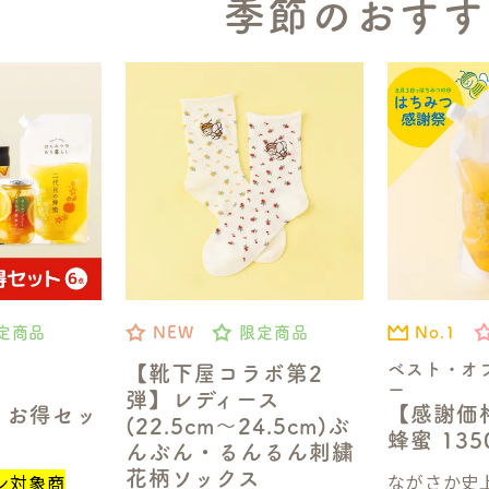
季節のおすす
No.1
定商品
NEW
限定商品
ベスト・オ
【靴下屋コラボ第2
ー
弾】レディース
【感謝価
】お得セッ
(22.5cm～24.5cm)ぶ
蜂蜜 13
んぶん・るんるん刺繍
花柄ソックス
ながさか史上
ン対象商