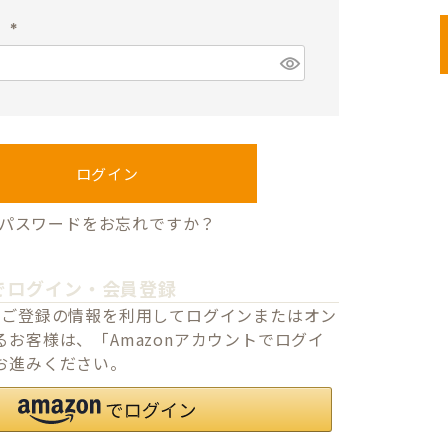
須
ド
)
(
必
須
)
ログイン
パスワードをお忘れですか？
でログイン・会員登録
o.jpにご登録の情報を利用してログインまたはオン
お客様は、「Amazonアカウントでログイ
お進みください。