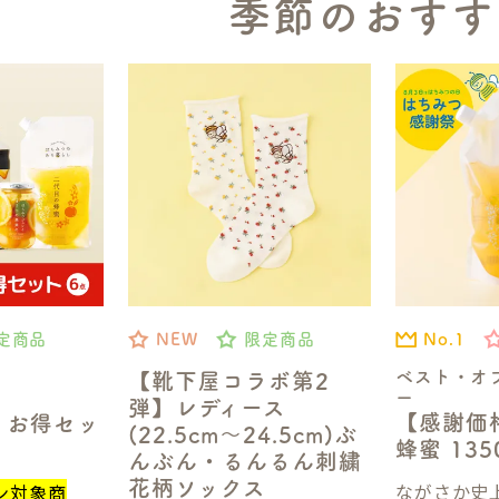
季節のおすす
No.1
定商品
NEW
限定商品
ベスト・オ
【靴下屋コラボ第2
ー
弾】レディース
【感謝価
】お得セッ
(22.5cm～24.5cm)ぶ
蜂蜜 13
んぶん・るんるん刺繍
花柄ソックス
ながさか史上
ン対象商