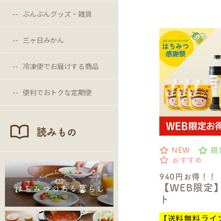
ぶんぶんグッズ・雑貨
三ヶ日みかん
冷凍便でお届けする商品
便利でおトクな定期便
読みもの
NEW
限
おすすめ
940円お得！！
【WEB限定
ト
【送料無料ライ