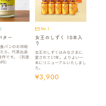
品
No.1
バター
女王のしずく 10本入
り
国食パンのお供総
ったら、代表出品
女王のしずくはみなさまに
信作です。（別途
愛されて17年。よりよい一
0円）
本にリニューアルいたしまし
た。
¥
3,900