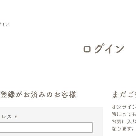
グイン
ログイン
ン登録がお済みのお客様
まだご
オンライ
時にとて
ドレス
お気に入
(
なります
必