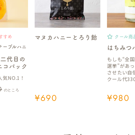
マヌカハニーとろり飴
すすめ
クール商
テーブルハニ
はちみつ
もしも“全
】二代目の
選挙”があ
gエコパック
させたい自
気NO.1！
クール代33
0
のところ
¥
690
¥
980