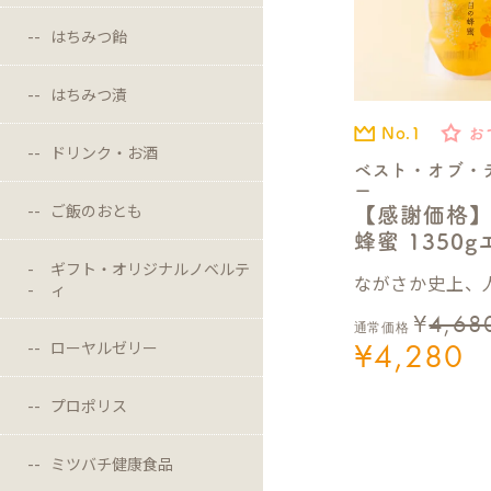
はちみつ飴
はちみつ漬
No.1
お
ドリンク・お酒
ベスト・オブ・
ー
ご飯のおとも
【感謝価格
蜂蜜 1350
ギフト・オリジナルノベルテ
ながさか史上、人
ィ
¥
4,68
通常価格
¥
4,280
ローヤルゼリー
プロポリス
ミツバチ健康食品