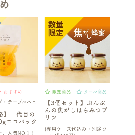
め
おすすめ
限定商品
クール商品
ブ・テーブルハニ
【3個セット】ぶんぶ
んの焦がしはちみつプ
格】二代目の
リン
50gエコパック
(専用ケース代込み・別途ク
、人気NO.1！