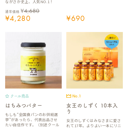
ながさか史上、人気NO.1！
¥
4,680
通常価格
¥
4,280
¥
690
クール商品
No.1
はちみつバター
女王のしずく 10本入
り
もしも“全国食パンのお供総選
挙”があったら、代表出品させ
女王のしずくはみなさまに愛さ
たい自信作です。（別途クール
れて17年。よりよい一本にリニ