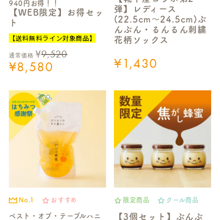
940円お得！！
弾】レディース
【WEB限定】お得セッ
(22.5cm～24.5cm)ぶ
ト
んぶん・るんるん刺繍
【送料無料ライン対象商品】
花柄ソックス
¥
9,520
通常価格
¥
1,430
¥
8,580
No.1
おすすめ
限定商品
クール商品
ベスト・オブ・テーブルハニ
【3個セット】ぶんぶ