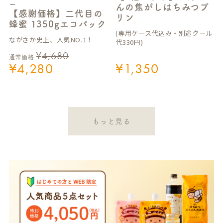
ー
んの焦がしはちみつプ
【感謝価格】二代目の
リン
蜂蜜 1350gエコパック
(専用ケース代込み・別途クール
ながさか史上、人気NO.1！
代330円)
¥
4,680
通常価格
¥
4,280
¥
1,350
もっと見る