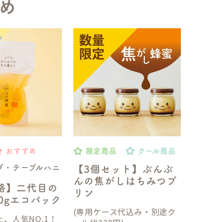
め
おすすめ
限定商品
クール商品
ブ・テーブルハニ
【3個セット】ぶんぶ
んの焦がしはちみつプ
格】二代目の
リン
50gエコパック
(専用ケース代込み・別途ク
、人気NO.1！