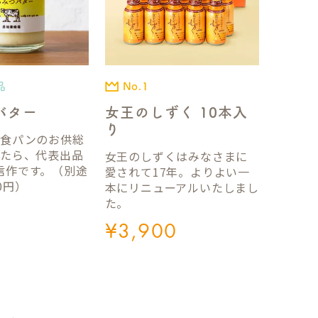
品
No.1
バター
女王のしずく 10本入
り
国食パンのお供総
ったら、代表出品
女王のしずくはみなさまに
信作です。（別途
愛されて17年。よりよい一
0円）
本にリニューアルいたしまし
た。
¥
3,900