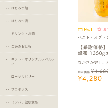
はちみつ飴
はちみつ漬
No.1
お
ドリンク・お酒
ベスト・オブ・
ー
ご飯のおとも
【感謝価格
蜂蜜 1350
ギフト・オリジナルノベルテ
ながさか史上、人
ィ
¥
4,68
通常価格
¥
4,280
ローヤルゼリー
プロポリス
ミツバチ健康食品