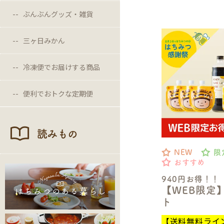
ぶんぶんグッズ・雑貨
三ヶ日みかん
冷凍便でお届けする商品
便利でおトクな定期便
読みもの
NEW
限
おすすめ
940円お得！！
【WEB限定
ト
【送料無料ライ