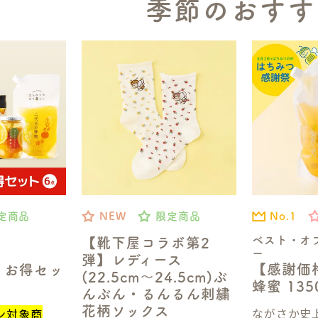
季節のおすす
No.1
定商品
NEW
限定商品
ベスト・オ
【靴下屋コラボ第2
ー
弾】レディース
【感謝価
】お得セッ
(22.5cm～24.5cm)ぶ
蜂蜜 13
んぶん・るんるん刺繍
花柄ソックス
ながさか史上
ン対象商