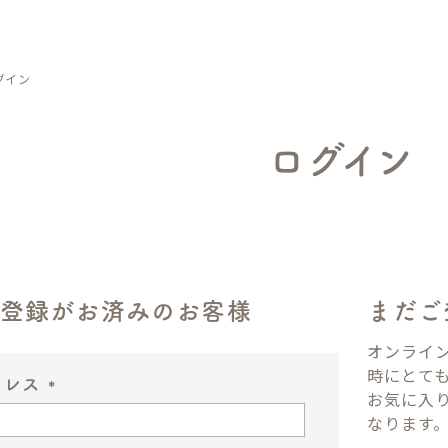
グイン
ログイン
ン登録がお済みのお客様
まだご
オンライ
時にとて
ドレス
お気に入
(
なります
必