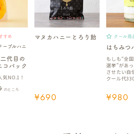
マヌカハニーとろり飴
すすめ
クール商
テーブルハニ
はちみつ
もしも“全
】二代目の
選挙”があ
gエコパック
させたい自
気NO.1！
クール代33
0
のところ
¥
690
¥
980