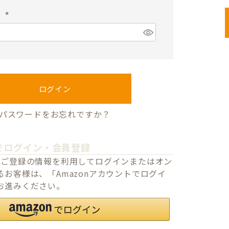
須
ド
)
(
必
須
)
ログイン
パスワードをお忘れですか？
でログイン・会員登録
o.jpにご登録の情報を利用してログインまたはオン
お客様は、「Amazonアカウントでログイ
お進みください。