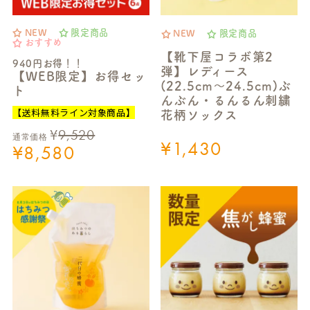
NEW
限定商品
NEW
限定商品
おすすめ
【靴下屋コラボ第2
940円お得！！
弾】レディース
【WEB限定】お得セッ
(22.5cm～24.5cm)ぶ
ト
んぶん・るんるん刺繍
【送料無料ライン対象商品】
花柄ソックス
¥
9,520
通常価格
¥
1,430
¥
8,580