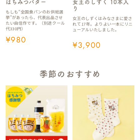
はちみつバター
女王のしずく 10本入
り
もしも“全国食パンのお供総選
挙”があったら、代表出品させ
女王のしずくはみなさまに愛さ
たい自信作です。（別途クール
れて17年。よりよい一本にリニ
代330円）
ューアルいたしました。
¥
980
¥
3,900
季節のおすすめ