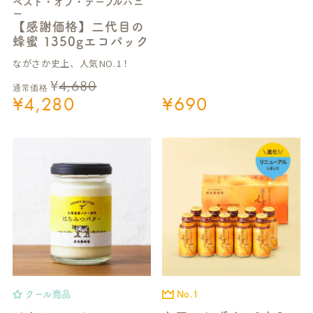
ベスト・オブ・テーブルハニ
ー
【感謝価格】二代目の
蜂蜜 1350gエコパック
ながさか史上、人気NO.1！
¥
4,680
通常価格
¥
4,280
¥
690
クール商品
No.1