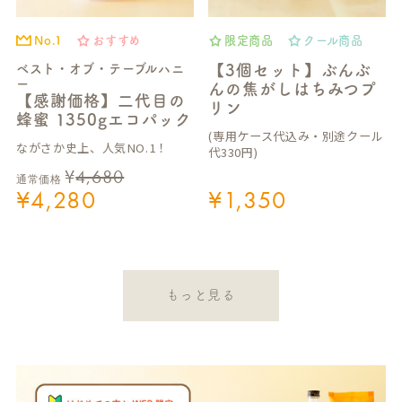
No.1
おすすめ
限定商品
クール商品
ベスト・オブ・テーブルハニ
【3個セット】ぶんぶ
ー
んの焦がしはちみつプ
【感謝価格】二代目の
リン
蜂蜜 1350gエコパック
(専用ケース代込み・別途クール
ながさか史上、人気NO.1！
代330円)
¥
4,680
通常価格
¥
4,280
¥
1,350
もっと見る