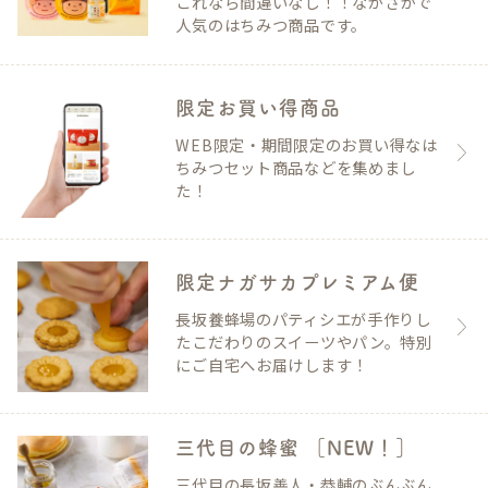
これなら間違いなし！！ながさかで
人気のはちみつ商品です。
限定お買い得商品
WEB限定・期間限定のお買い得なは
ちみつセット商品などを集めまし
た！
限定ナガサカプレミアム便
長坂養蜂場のパティシエが手作りし
たこだわりのスイーツやパン。特別
にご自宅へお届けします！
三代目の蜂蜜 ［NEW！］
三代目の長坂善人・恭輔のぶんぶん