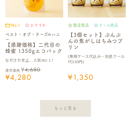
No.1
おすすめ
限定商品
クール商品
ベスト・オブ・テーブルハニ
【3個セット】ぶんぶ
ー
んの焦がしはちみつプ
【感謝価格】二代目の
リン
蜂蜜 1350gエコパック
(専用ケース代込み・別途クール
ながさか史上、人気NO.1！
代330円)
¥
4,680
通常価格
¥
4,280
¥
1,350
もっと見る