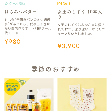
クール商品
No.1
はちみつバター
女王のしずく 10本入
り
もしも“全国食パンのお供総選
挙”があったら、代表出品させ
女王のしずくはみなさまに愛さ
たい自信作です。（別途クール
れて17年。よりよい一本にリニ
代330円）
ューアルいたしました。
¥
980
¥
3,900
季節のおすすめ