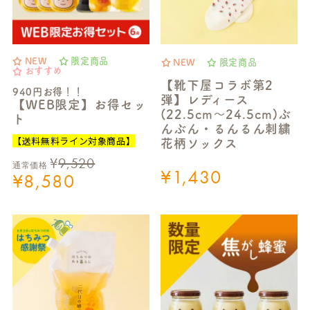
NEW
限定商品
NEW
限定商品
おすすめ
【靴下屋コラボ第2
940円お得！！
弾】レディース
【WEB限定】お得セッ
(22.5cm～24.5cm)ぶ
ト
んぶん・るんるん刺繍
【送料無料ライン対象商品】
花柄ソックス
¥
9,520
通常価格
¥
1,430
¥
8,580