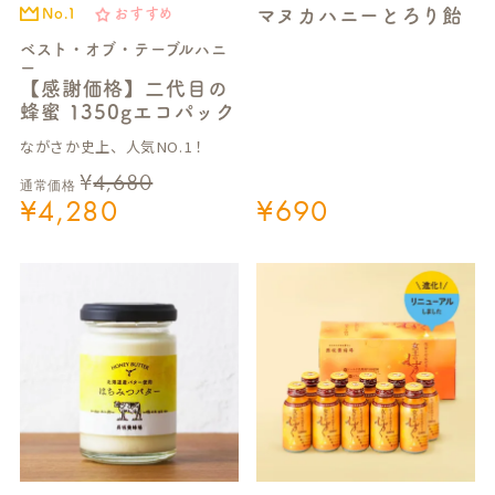
マヌカハニーとろり飴
No.1
おすすめ
ベスト・オブ・テーブルハニ
ー
【感謝価格】二代目の
蜂蜜 1350gエコパック
ながさか史上、人気NO.1！
¥
4,680
通常価格
¥
4,280
¥
690