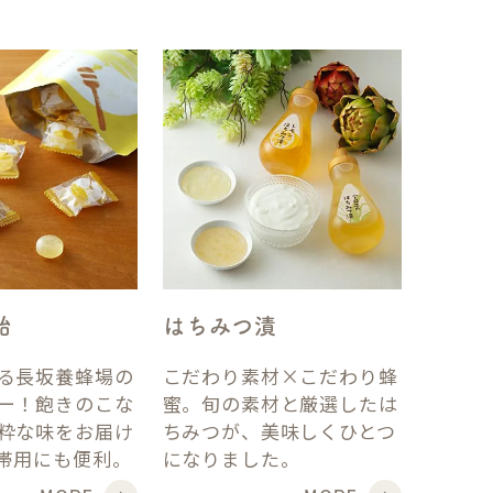
飴
はちみつ漬
る長坂養蜂場の
こだわり素材×こだわり蜂
ー！飽きのこな
蜜。旬の素材と厳選したは
粋な味をお届け
ちみつが、美味しくひとつ
帯用にも便利。
になりました。