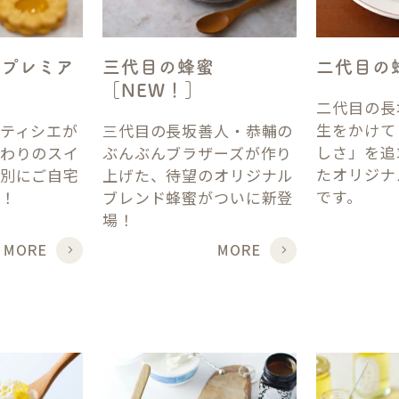
カプレミア
三代目の蜂蜜
二代目の
［NEW！］
二代目の長
生をかけて
ティシエが
三代目の長坂善人・恭輔の
しさ」を追
わりのスイ
ぶんぶんブラザーズが作り
たオリジナ
別にご自宅
上げた、待望のオリジナル
です。
！
ブレンド蜂蜜がついに新登
場！