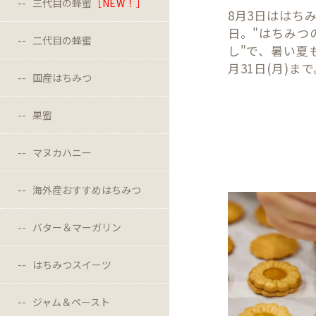
三代目の蜂蜜
［NEW！］
8月3日ははち
日。"はちみつ
二代目の蜂蜜
し"で、暑い夏
月31日(月)ま
国産はちみつ
巣蜜
マヌカハニー
海外産おすすめはちみつ
バター＆マーガリン
はちみつスイーツ
ジャム＆ペースト