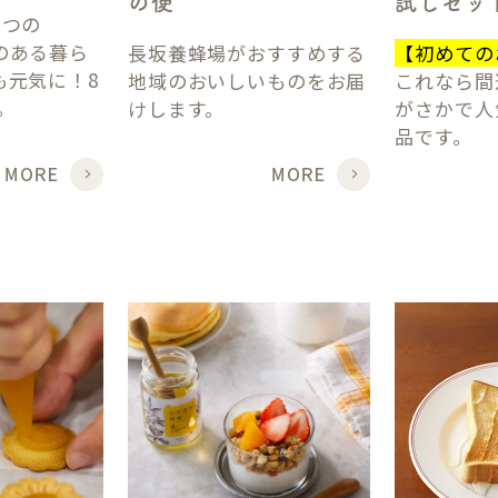
の便
試しセッ
みつの
のある暮ら
長坂養蜂場がおすすめする
【初めての
も元気に！8
地域のおいしいものをお届
これなら間
で。
けします。
がさかで人
品です。