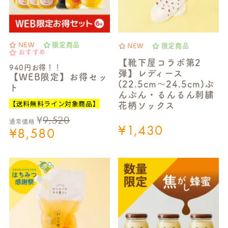
NEW
限定商品
NEW
限定商品
おすすめ
【靴下屋コラボ第2
940円お得！！
弾】レディース
【WEB限定】お得セッ
(22.5cm～24.5cm)ぶ
ト
んぶん・るんるん刺繍
【送料無料ライン対象商品】
花柄ソックス
¥
9,520
通常価格
¥
1,430
¥
8,580