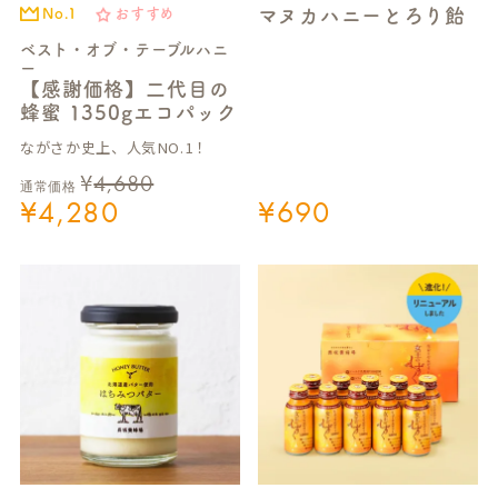
マヌカハニーとろり飴
No.1
おすすめ
ベスト・オブ・テーブルハニ
ー
【感謝価格】二代目の
蜂蜜 1350gエコパック
ながさか史上、人気NO.1！
¥
4,680
通常価格
¥
4,280
¥
690