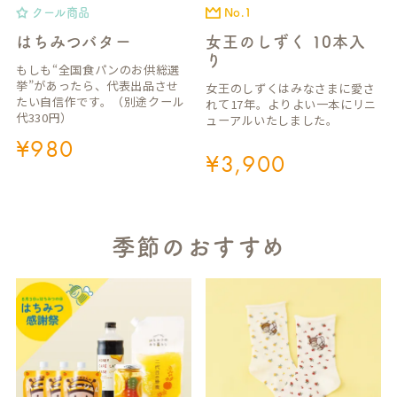
クール商品
No.1
はちみつバター
女王のしずく 10本入
り
もしも“全国食パンのお供総選
挙”があったら、代表出品させ
女王のしずくはみなさまに愛さ
たい自信作です。（別途クール
れて17年。よりよい一本にリニ
代330円）
ューアルいたしました。
¥
980
¥
3,900
季節のおすすめ