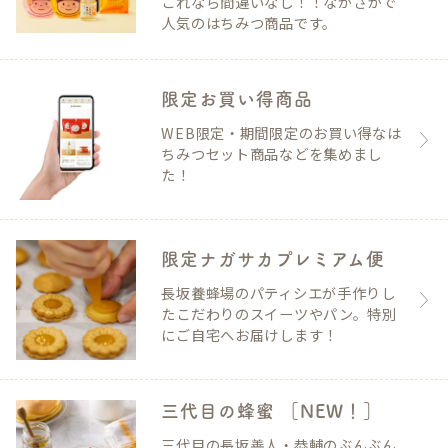
これなら間違いなし！！ながさかで
人気のはちみつ商品です。
限定お買い得商品
WEB限定・期間限定のお買い得なは
ちみつセット商品などを集めまし
た！
限定ナガサカプレミアム便
長坂養蜂場のパティシエが手作りし
たこだわりのスイーツやパン。特別
にご自宅へお届けします！
三代目の蜂蜜 ［NEW！］
三代目の長坂善人・恭輔のぶんぶん