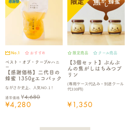
No.1
おすすめ
限定商品
クール商品
ベスト・オブ・テーブルハニ
【3個セット】ぶんぶ
ー
んの焦がしはちみつプ
【感謝価格】二代目の
リン
蜂蜜 1350gエコパック
(専用ケース代込み・別途クール
ながさか史上、人気NO.1！
代330円)
¥
4,680
通常価格
¥
4,280
¥
1,350