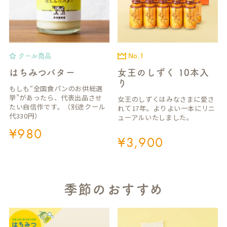
クール商品
No.1
はちみつバター
女王のしずく 10本入
り
もしも“全国食パンのお供総選
挙”があったら、代表出品させ
女王のしずくはみなさまに愛さ
たい自信作です。（別途クール
れて17年。よりよい一本にリニ
代330円）
ューアルいたしました。
¥
980
¥
3,900
季節のおすすめ