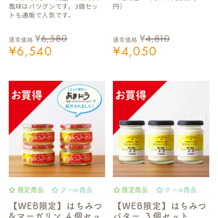
風味はバツグンです。3個セッ
円）
トも通販で人気です。
¥
6,580
¥
4,810
通常価格
通常価格
¥
6,540
¥
4,050
限定商品
クール商品
限定商品
クール商品
【WEB限定】はちみつ
【WEB限定】はちみつ
&マーガリン ４個セッ
バター ３個セット