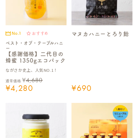
マヌカハニーとろり飴
No.1
おすすめ
ベスト・オブ・テーブルハニ
ー
【感謝価格】二代目の
蜂蜜 1350gエコパック
ながさか史上、人気NO.1！
¥
4,680
通常価格
¥
4,280
¥
690