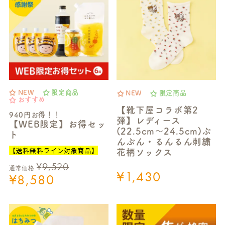
NEW
限定商品
NEW
限定商品
おすすめ
【靴下屋コラボ第2
940円お得！！
弾】レディース
【WEB限定】お得セッ
(22.5cm～24.5cm)ぶ
ト
んぶん・るんるん刺繍
【送料無料ライン対象商品】
花柄ソックス
¥
9,520
通常価格
¥
1,430
¥
8,580