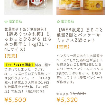
限定商品
限定商品
数量極少！売り切れ御免！
【WEB限定】まるごと
【訳ありつぶれ梅】じ
巣蜜2個とパンケーキ
ゅわっとひろがる はち
ミックス2袋セット
みつ梅干し 1kg(3L～
【完売】
4Lサイズ)
【完売】
ハンガリー産のあかしあ蜂蜜を
ベースとした完熟蜂蜜が詰まっ
た贅沢な丸ごと巣蜜2個とはち
【お1人様1点限定】
製造工程で
みつに合うパンケーキミックス
つぶれてしまった「つぶれ
2袋のたっぷりセット。お取り
梅」。つぶれていても美味しさ
寄せしてすぐに巣蜜パンケーキ
は変わりません。フードロス削
が作れます。
減へ！通常より大容量の1キロ
を数量極少で特別に【WEB限
定】で販売！（塩分約5%）
¥
5,680
通常価格
¥
5,500
¥
5,320