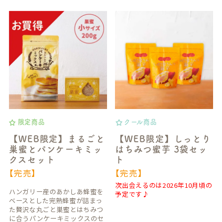
限定商品
クール商品
【WEB限定】まるごと
【WEB限定】しっとり
巣蜜とパンケーキミッ
はちみつ蜜芋 3袋セッ
クスセット
ト
【完売】
【完売】
次出会えるのは2026年10月頃の
ハンガリー産のあかしあ蜂蜜を
予定です♪
ベースとした完熟蜂蜜が詰まっ
た贅沢な丸ごと巣蜜とはちみつ
に合うパンケーキミックスのセ