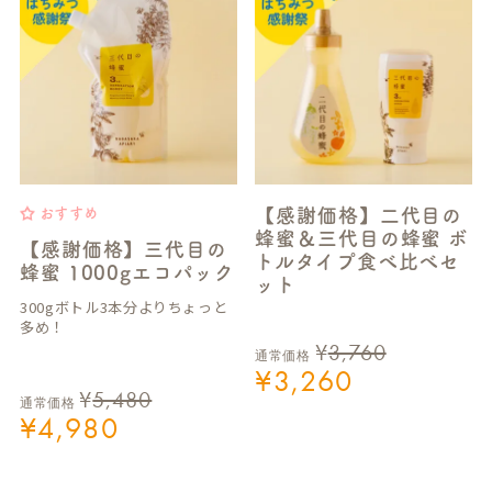
【感謝価格】二代目の
おすすめ
蜂蜜＆三代目の蜂蜜 ボ
【感謝価格】三代目の
トルタイプ食べ比べセ
蜂蜜 1000gエコパック
ット
300gボトル3本分よりちょっと
多め！
¥
3,760
通常価格
¥
3,260
¥
5,480
通常価格
¥
4,980