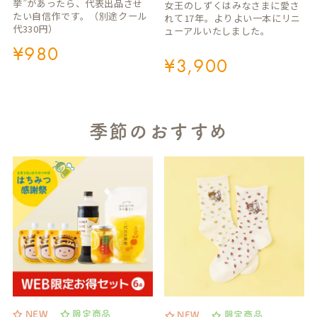
挙”があったら、代表出品させ
女王のしずくはみなさまに愛さ
たい自信作です。（別途クール
れて17年。よりよい一本にリニ
代330円）
ューアルいたしました。
¥
980
¥
3,900
季節のおすすめ
NEW
限定商品
NEW
限定商品