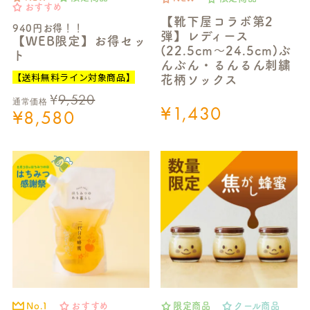
おすすめ
【靴下屋コラボ第2
940円お得！！
弾】レディース
【WEB限定】お得セッ
(22.5cm～24.5cm)ぶ
ト
んぶん・るんるん刺繍
【送料無料ライン対象商品】
花柄ソックス
¥
9,520
通常価格
¥
1,430
¥
8,580
No.1
おすすめ
限定商品
クール商品