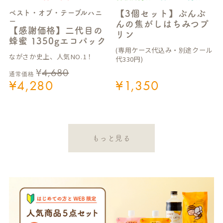
ベスト・オブ・テーブルハニ
【3個セット】ぶんぶ
ー
んの焦がしはちみつプ
【感謝価格】二代目の
リン
蜂蜜 1350gエコパック
(専用ケース代込み・別途クール
ながさか史上、人気NO.1！
代330円)
¥
4,680
通常価格
¥
4,280
¥
1,350
もっと見る