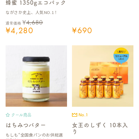
蜂蜜 1350gエコパック
ながさか史上、人気NO.1！
¥
4,680
通常価格
¥
4,280
¥
690
クール商品
No.1
はちみつバター
女王のしずく 10本入
り
もしも“全国食パンのお供総選