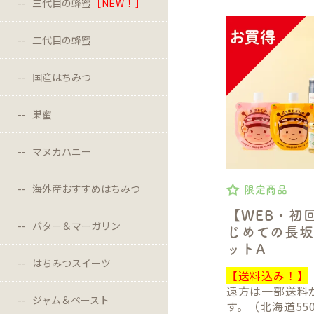
三代目の蜂蜜
［NEW！］
二代目の蜂蜜
国産はちみつ
巣蜜
マヌカハニー
海外産おすすめはちみつ
限定商品
【WEB・初
バター＆マーガリン
じめての長
ットA
はちみつスイーツ
【送料込み！】
遠方は一部送料
ジャム＆ペースト
す。（北海道55