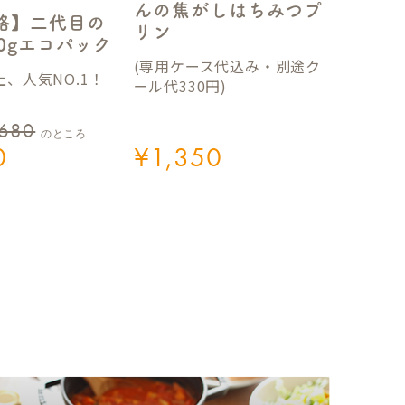
んの焦がしはちみつプ
格】二代目の
リン
50gエコパック
(専用ケース代込み・別途ク
、人気NO.1！
ール代330円)
,680
のところ
0
¥
1,350