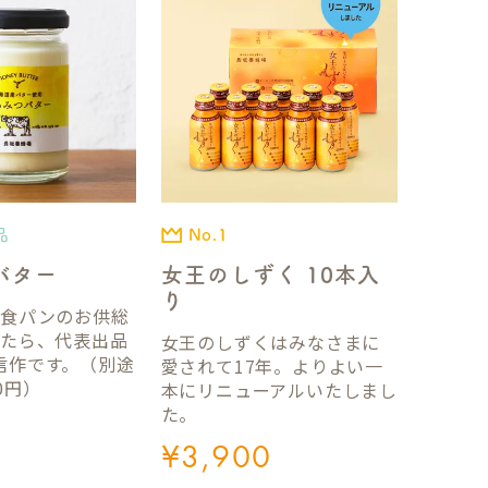
品
No.1
バター
女王のしずく 10本入
り
国食パンのお供総
ったら、代表出品
女王のしずくはみなさまに
信作です。（別途
愛されて17年。よりよい一
0円）
本にリニューアルいたしまし
た。
¥
3,900