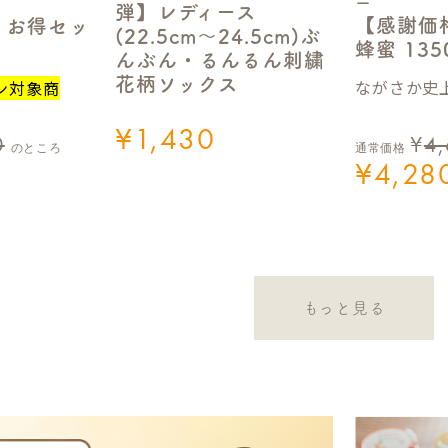
ー
弾】レディース
【感謝価
】お得セッ
(22.5cm～24.5cm)ぶ
蜂蜜 13
んぶん・るんるん刺繍
花柄ソックス
ながさか史上
ン対象商
¥
1,430
0
¥
4
のところ
通常価格
¥
4,28
もっと見る