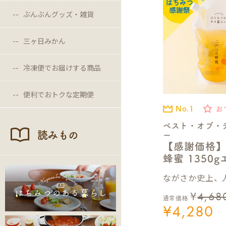
ぶんぶんグッズ・雑貨
三ヶ日みかん
冷凍便でお届けする商品
便利でおトクな定期便
No.1
お
ベスト・オブ・
読みもの
ー
【感謝価格
蜂蜜 1350
ながさか史上、人
¥
4,68
通常価格
¥
4,280