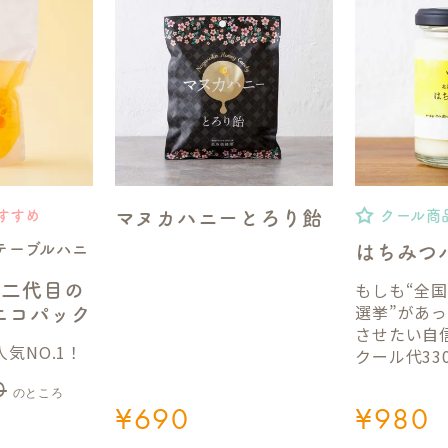
マヌカハニーとろり飴
すすめ
クール商
テーブルハニ
はちみつ
もしも“全
】二代目の
選挙”があ
gエコパック
させたい自
気NO.1！
クール代33
0
のところ
¥
690
¥
980