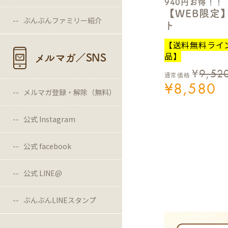
940円お得！！
【WEB限定
ぶんぶんファミリー紹介
ト
【送料無料ライ
品】
メルマガ／SNS
¥
9,52
通常価格
¥
8,580
メルマガ登録・解除（無料）
公式 Instagram
公式 facebook
公式 LINE@
ぶんぶんLINEスタンプ