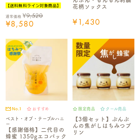
【送料無料ライン対象商品】
花柄ソックス
¥
9,520
通常価格
¥
1,430
¥
8,580
No.1
おすすめ
限定商品
クール商品
ベスト・オブ・テーブルハニ
【3個セット】ぶんぶ
ー
んの焦がしはちみつプ
【感謝価格】二代目の
リン
蜂蜜 1350gエコパック