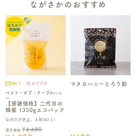
ながさかのおすすめ
マヌカハニーとろり飴
No.1
おすすめ
ベスト・オブ・テーブルハニ
ー
【感謝価格】二代目の
蜂蜜 1350gエコパック
ながさか史上、人気NO.1！
¥
4,680
通常価格