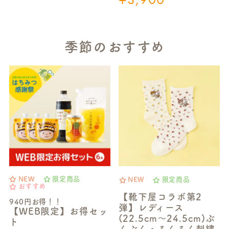
季節のおすすめ
NEW
限定商品
NEW
限定商品
おすすめ
【靴下屋コラボ第2
940円お得！！
弾】レディース
【WEB限定】お得セッ
(22.5cm～24.5cm)ぶ
ト
んぶん・るんるん刺繍