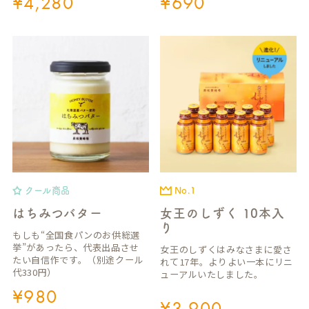
¥
4,280
¥
690
クール商品
No.1
はちみつバター
女王のしずく 10本入
り
もしも“全国食パンのお供総選
挙”があったら、代表出品させ
女王のしずくはみなさまに愛さ
たい自信作です。（別途クール
れて17年。よりよい一本にリニ
代330円）
ューアルいたしました。
¥
980
¥
3,900