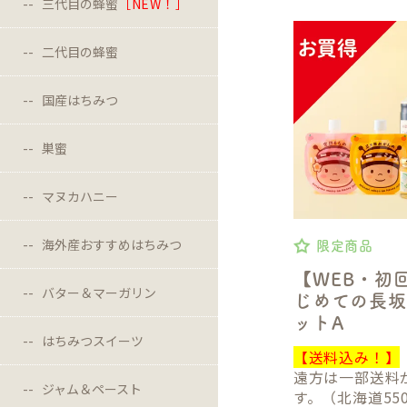
三代目の蜂蜜
［NEW！］
二代目の蜂蜜
国産はちみつ
巣蜜
マヌカハニー
海外産おすすめはちみつ
限定商品
【WEB・初
バター＆マーガリン
じめての長
ットA
はちみつスイーツ
【送料込み！】
遠方は一部送料
ジャム＆ペースト
す。（北海道55