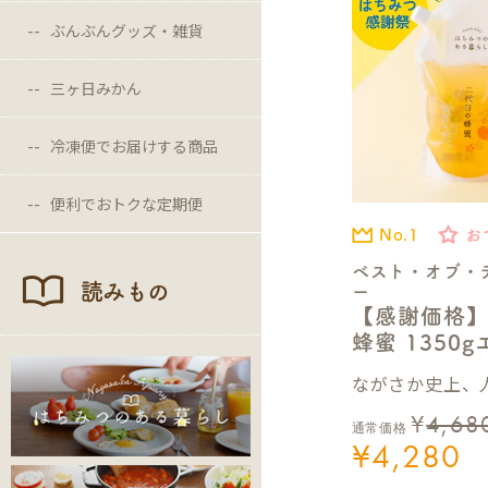
ぶんぶんグッズ・雑貨
三ヶ日みかん
冷凍便でお届けする商品
便利でおトクな定期便
No.1
お
ベスト・オブ・
読みもの
ー
【感謝価格
蜂蜜 1350
ながさか史上、人
¥
4,68
通常価格
¥
4,280