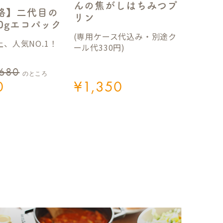
んの焦がしはちみつプ
格】二代目の
リン
50gエコパック
(専用ケース代込み・別途ク
、人気NO.1！
ール代330円)
,680
のところ
0
¥
1,350