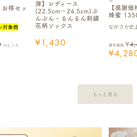
ー
弾】レディース
【感謝価
】お得セッ
(22.5cm～24.5cm)ぶ
蜂蜜 13
んぶん・るんるん刺繍
花柄ソックス
ながさか史上
ン対象商
¥
1,430
0
¥
4
のところ
通常価格
¥
4,28
もっと見る