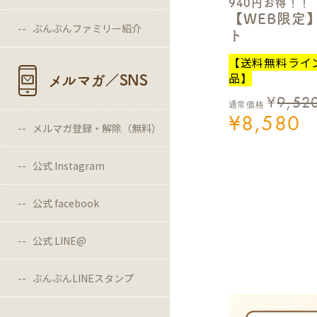
940円お得！！
【WEB限定
ぶんぶんファミリー紹介
ト
【送料無料ライ
品】
メルマガ／SNS
¥
9,52
通常価格
¥
8,580
メルマガ登録・解除（無料）
公式 Instagram
公式 facebook
公式 LINE@
ぶんぶんLINEスタンプ