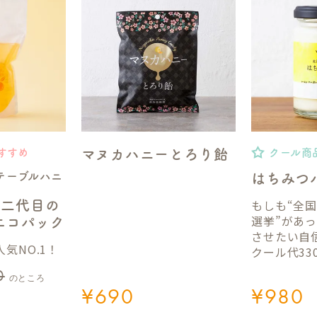
マヌカハニーとろり飴
すすめ
クール商
テーブルハニ
はちみつ
もしも“全
】二代目の
選挙”があ
gエコパック
させたい自
気NO.1！
クール代33
0
のところ
¥
690
¥
980