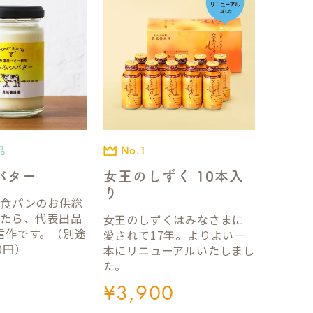
品
No.1
バター
女王のしずく 10本入
り
国食パンのお供総
ったら、代表出品
女王のしずくはみなさまに
信作です。（別途
愛されて17年。よりよい一
0円）
本にリニューアルいたしまし
た。
¥
3,900