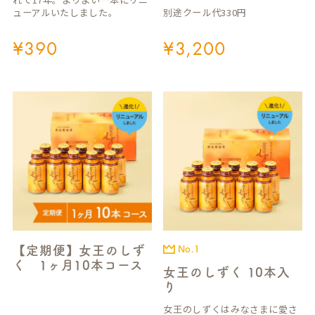
別途クール代330円
ューアルいたしました。
¥
390
¥
3,200
【定期便】女王のしず
No.1
く 1ヶ月10本コース
女王のしずく 10本入
り
女王のしずくはみなさまに愛さ