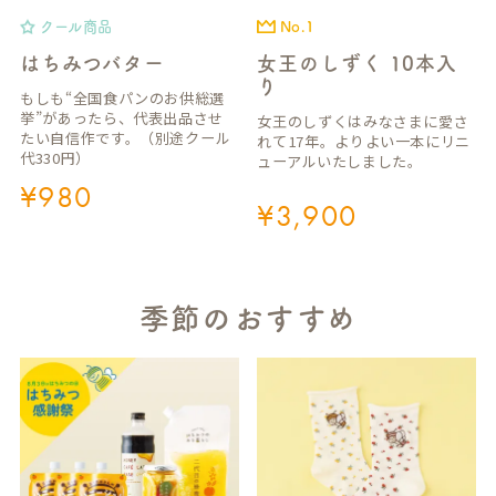
クール商品
No.1
はちみつバター
女王のしずく 10本入
り
もしも“全国食パンのお供総選
挙”があったら、代表出品させ
女王のしずくはみなさまに愛さ
たい自信作です。（別途クール
れて17年。よりよい一本にリニ
代330円）
ューアルいたしました。
¥
980
¥
3,900
季節のおすすめ