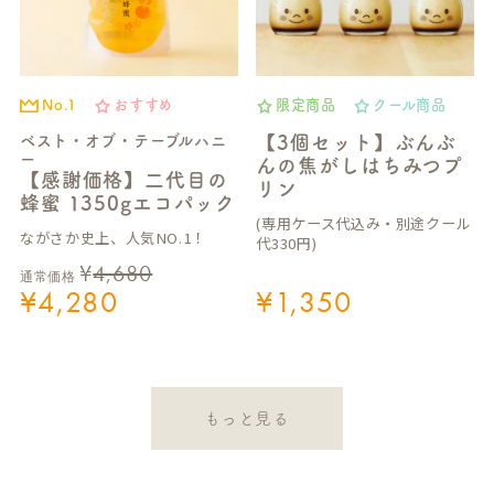
No.1
おすすめ
限定商品
クール商品
ベスト・オブ・テーブルハニ
【3個セット】ぶんぶ
ー
んの焦がしはちみつプ
【感謝価格】二代目の
リン
蜂蜜 1350gエコパック
(専用ケース代込み・別途クール
ながさか史上、人気NO.1！
代330円)
¥
4,680
通常価格
¥
4,280
¥
1,350
もっと見る