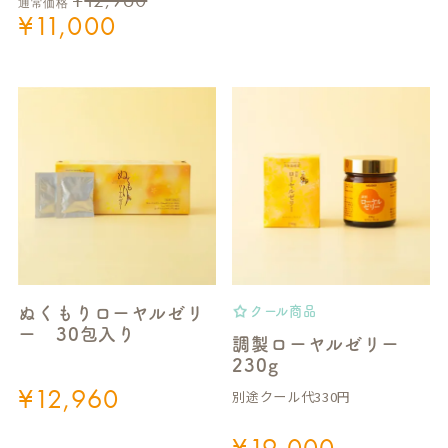
¥
12,960
通常価格
¥
11,000
ぬくもりローヤルゼリ
クール商品
ー 30包入り
調製ローヤルゼリー
230g
¥
12,960
別途クール代330円