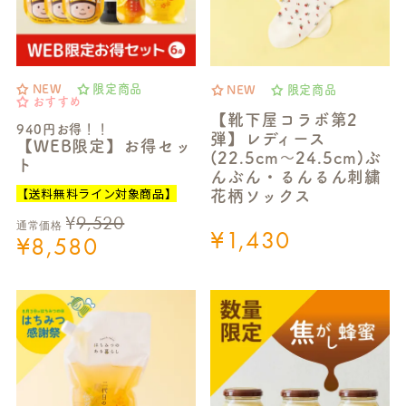
NEW
限定商品
NEW
限定商品
おすすめ
【靴下屋コラボ第2
940円お得！！
弾】レディース
【WEB限定】お得セッ
(22.5cm～24.5cm)ぶ
ト
んぶん・るんるん刺繍
【送料無料ライン対象商品】
花柄ソックス
¥
9,520
通常価格
¥
1,430
¥
8,580