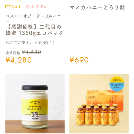
マヌカハニーとろり飴
No.1
おすすめ
ベスト・オブ・テーブルハニ
ー
【感謝価格】二代目の
蜂蜜 1350gエコパック
ながさか史上、人気NO.1！
¥
4,680
通常価格
¥
4,280
¥
690