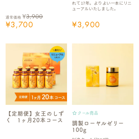
れて17年。よりよい一本にリニ
ューアルいたしました。
¥
3,900
通常価格
¥
3,700
¥
3,900
【定期便】女王のしず
クール商品
く 1ヶ月20本コース
調製ローヤルゼリー
100g