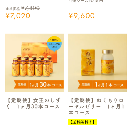
別途クール代330円
¥
7,800
通常価格
¥
7,020
¥
9,600
【定期便】女王のしず
【定期便】ぬくもりロ
く 1ヶ月30本コース
ーヤルゼリー 1ヶ月1
本コース
【送料無料！】