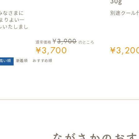
30g
みなさまに
別途クール代
。よりよい一
ルいたしまし
¥
3,900
通常価格
のところ
¥
3,700
¥
3,20
高い順
新着順
おすすめ順
ながさかのおす