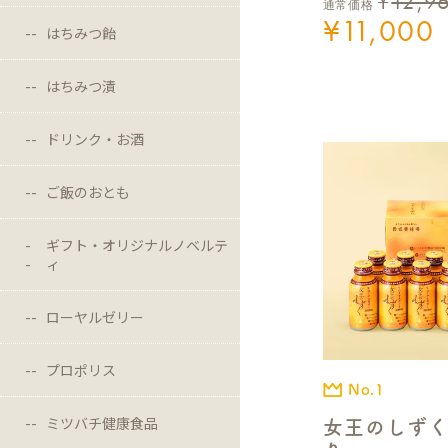
¥
12,9
通常価格
¥
11,000
はちみつ飴
はちみつ漬
ドリンク・お酒
ご飯のおとも
ギフト・オリジナルノベルテ
ィ
ローヤルゼリー
プロポリス
No.1
ミツバチ健康食品
女王のしずく