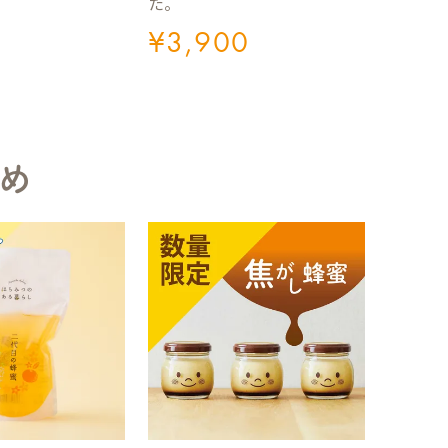
た。
¥
3,900
め