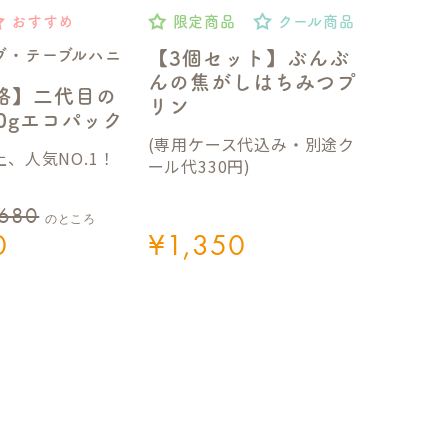
おすすめ
限定商品
クール商品
ブ・テーブルハニ
【3個セット】ぶんぶ
んの焦がしはちみつプ
格】二代目の
リン
50gエコパック
(専用ケース代込み・別途ク
、人気NO.1！
ール代330円)
,680
のところ
0
¥
1,350