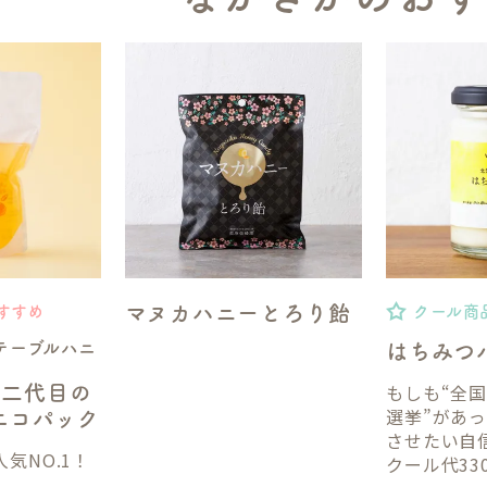
マヌカハニーとろり飴
すすめ
クール商
テーブルハニ
はちみつ
もしも“全
】二代目の
選挙”があ
gエコパック
させたい自
気NO.1！
クール代33