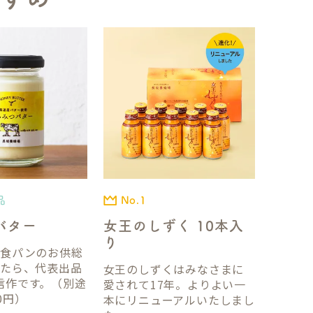
品
No.1
バター
女王のしずく 10本入
り
国食パンのお供総
ったら、代表出品
女王のしずくはみなさまに
信作です。（別途
愛されて17年。よりよい一
0円）
本にリニューアルいたしまし