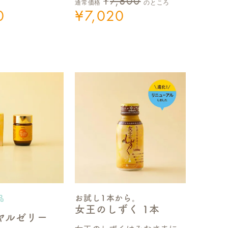
¥
7,800
通常価格
のところ
0
¥
7,020
お試し1本から。
品
女王のしずく 1本
ヤルゼリー