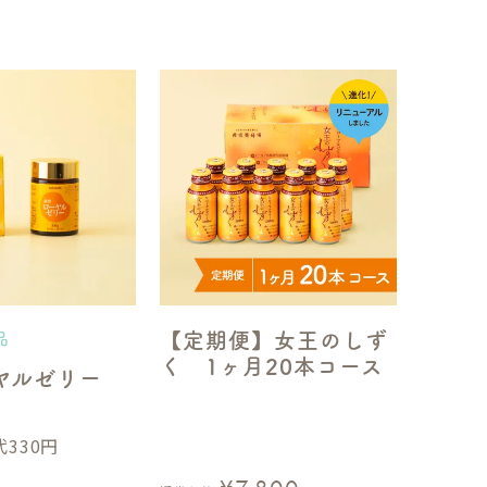
【定期便】女王のしず
品
く 1ヶ月20本コース
ヤルゼリー
330円