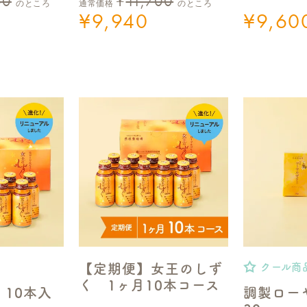
60
¥
11,700
のところ
通常価格
のところ
¥
9,940
¥
9,60
【定期便】女王のしず
クール商
く 1ヶ月10本コース
 10本入
調製ロー