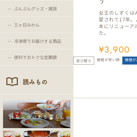
り
ぶんぶんグッズ・雑貨
女王のしずくは
愛されて17年
三ヶ日みかん
本にリニューア
た。
冷凍便でお届けする商品
¥
3,900
便利でおトクな定期便
価格が安い順
価格が
並び替え
読みもの