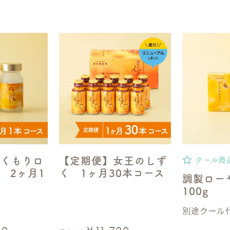
ぬくもりロ
【定期便】女王のしず
クール商
 2ヶ月1
く 1ヶ月30本コース
調製ロー
100g
別途クール代