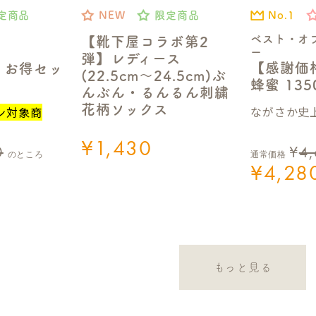
No.1
定商品
NEW
限定商品
ベスト・オ
【靴下屋コラボ第2
ー
弾】レディース
【感謝価
】お得セッ
(22.5cm～24.5cm)ぶ
蜂蜜 13
んぶん・るんるん刺繍
花柄ソックス
ながさか史上
ン対象商
¥
1,430
0
¥
4
のところ
通常価格
¥
4,28
もっと見る