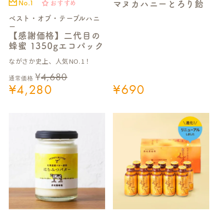
マヌカハニーとろり飴
No.1
おすすめ
ベスト・オブ・テーブルハニ
ー
【感謝価格】二代目の
蜂蜜 1350gエコパック
ながさか史上、人気NO.1！
¥
4,680
通常価格
¥
4,280
¥
690