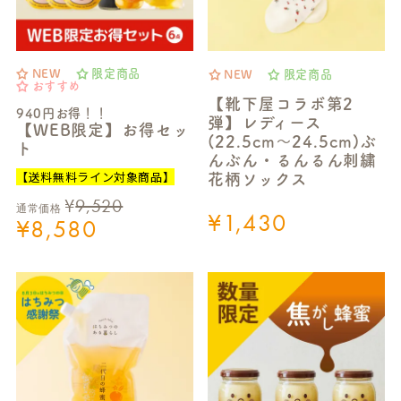
NEW
限定商品
NEW
限定商品
おすすめ
【靴下屋コラボ第2
940円お得！！
弾】レディース
【WEB限定】お得セッ
(22.5cm～24.5cm)ぶ
ト
んぶん・るんるん刺繍
【送料無料ライン対象商品】
花柄ソックス
¥
9,520
通常価格
¥
1,430
¥
8,580