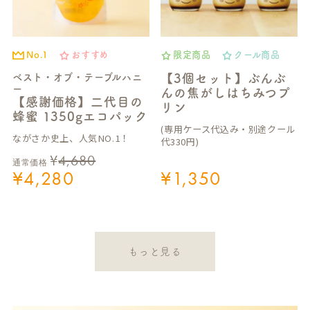
No.1
おすすめ
限定商品
クール商品
ベスト・オブ・テーブルハニ
【3個セット】ぶんぶ
ー
んの焦がしはちみつプ
【感謝価格】二代目の
リン
蜂蜜 1350gエコパック
(専用ケース代込み・別途クール
ながさか史上、人気NO.1！
代330円)
¥
4,680
通常価格
¥
4,280
¥
1,350
もっと見る