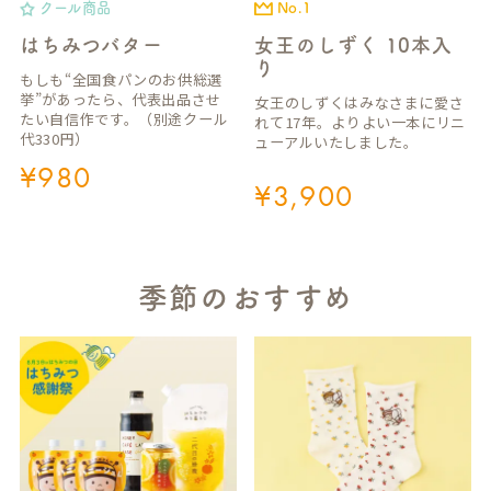
クール商品
No.1
はちみつバター
女王のしずく 10本入
り
もしも“全国食パンのお供総選
挙”があったら、代表出品させ
女王のしずくはみなさまに愛さ
たい自信作です。（別途クール
れて17年。よりよい一本にリニ
代330円）
ューアルいたしました。
¥
980
¥
3,900
季節のおすすめ