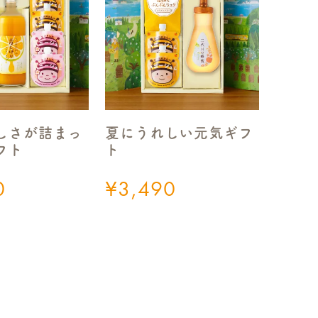
しさが詰まっ
夏にうれしい元気ギフ
フト
ト
0
¥
3,490