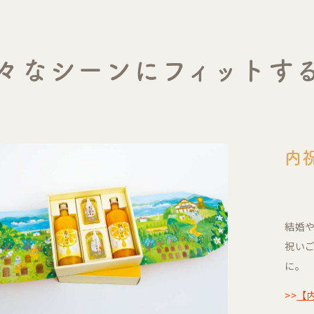
々なシーンにフィットす
内
結婚
祝い
に。
>>
【