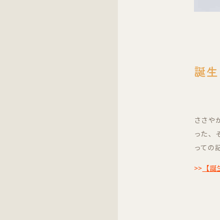
誕生
ささや
った、
っての
>>
【誕