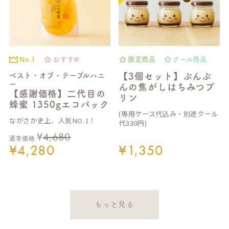
No.1
おすすめ
限定商品
クール商品
ベスト・オブ・テーブルハニ
【3個セット】ぶんぶ
ー
んの焦がしはちみつプ
【感謝価格】二代目の
リン
蜂蜜 1350gエコパック
(専用ケース代込み・別途クール
ながさか史上、人気NO.1！
代330円)
¥
4,680
通常価格
¥
4,280
¥
1,350
もっと見る