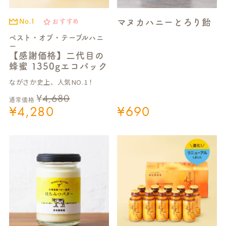
マヌカハニーとろり飴
No.1
おすすめ
ベスト・オブ・テーブルハニ
ー
【感謝価格】二代目の
蜂蜜 1350gエコパック
ながさか史上、人気NO.1！
¥
4,680
通常価格
¥
4,280
¥
690