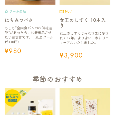
クール商品
No.1
はちみつバター
女王のしずく 10本入
り
もしも“全国食パンのお供総選
挙”があったら、代表出品させ
女王のしずくはみなさまに愛さ
たい自信作です。（別途クール
れて17年。よりよい一本にリニ
代330円）
ューアルいたしました。
¥
980
¥
3,900
季節のおすすめ