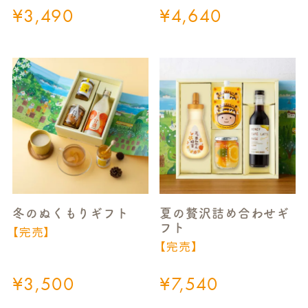
¥
3,490
¥
4,640
冬のぬくもりギフト
夏の贅沢詰め合わせギ
フト
【完売】
【完売】
¥
3,500
¥
7,540