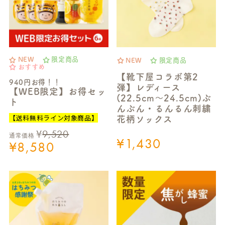
NEW
限定商品
NEW
限定商品
おすすめ
【靴下屋コラボ第2
940円お得！！
弾】レディース
【WEB限定】お得セッ
(22.5cm～24.5cm)ぶ
ト
んぶん・るんるん刺繍
【送料無料ライン対象商品】
花柄ソックス
¥
9,520
通常価格
¥
1,430
¥
8,580